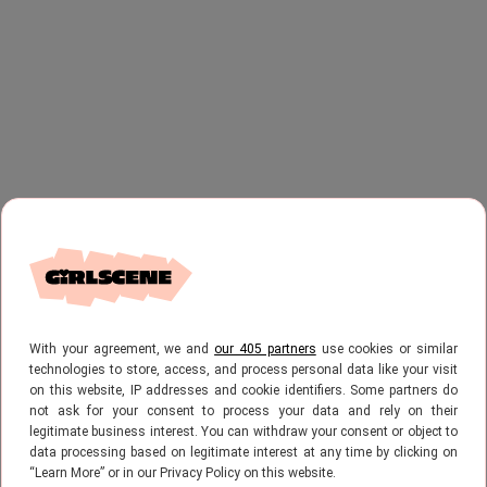
Kookboek van HelloFresh
Als je telefoon inmiddels uitpuilt van
With your agreement, we and
our 405 partners
use cookies or similar
opgeslagen TikToks, Instagram-posts,
technologies to store, access, and process personal data like your visit
on this website, IP addresses and cookie identifiers. Some partners do
screenshots en links die je “later écht gaat
not ask for your consent to process your data and rely on their
maken”, dan is deze nieuwe functie
legitimate business interest. You can withdraw your consent or object to
data processing based on legitimate interest at any time by clicking on
misschien precies wat je nodig hebt.
“Learn More” or in our Privacy Policy on this website.