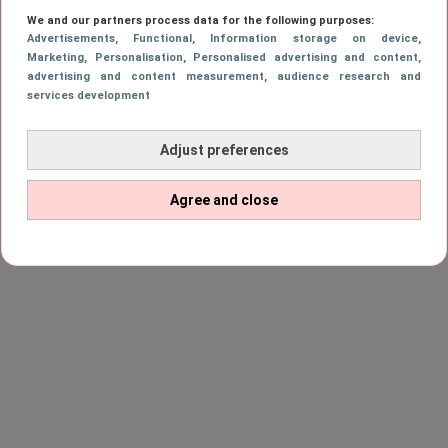
We and our partners process data for the following purposes:
recept.
Advertisements
, Functional
, Information storage on device
,
Marketing
, Personalisation
, Personalised advertising and content,
advertising and content measurement, audience research and
services development
Adjust preferences
Agree and close