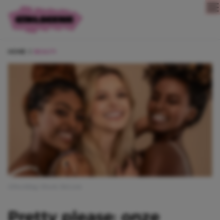
Direct naar content
HOME
BEAUTY
Afbeelding: iStock, Bol.com
Pretty please: onze