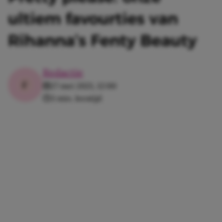
ultiem favourties van
Rihanna’s Fenty Beauty
Redactie
27 mei 2021, 12:00
3 min. leestijd