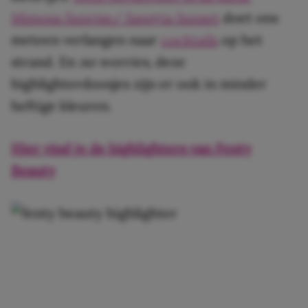
Mimosa Sunrise/ Sangria Sunset
doet ons
meteen verlangen naar
cocktails
op het
strand. En
no worries
, deze
highlighterdoosjes zijn er ook in minder
heftige kleuren.
Hier vind je de highlighters van Fenty
Beauty