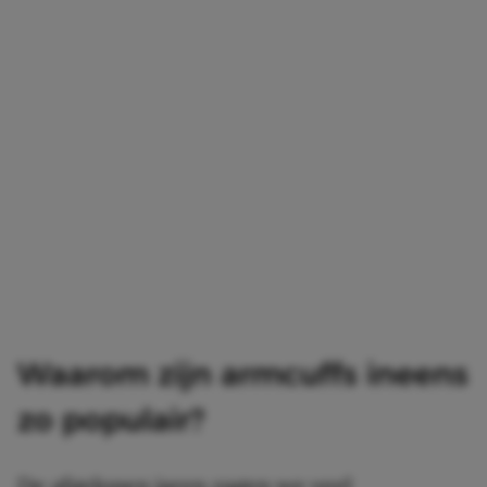
Waarom zijn armcuffs ineens
zo populair?
De afgelopen jaren zagen we veel