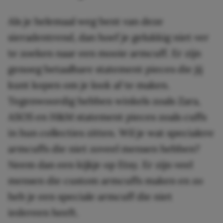
Als je helemaal weg bent van deze
sieradentrend, dan hoef je gelukkig niet ver
te zoeken naar een mooie armcuff. Er zijn
genoeg betaalbare statement pieces die jij
kunt kopen om je look af te maken.
Tegenwoordig hebben winkels zoals Zara,
ASOS en H&M statement pieces zoals cuffs
in hun collecties zitten. Wil je wat specialere
armcuffs die niet zoveel mensen hebben?
Neem dan een kijkje op Etsy. Er zijn veel
mensen die custom armcuffs maken en zo
heb je een speciale armcuff die niet
iedereen heeft.