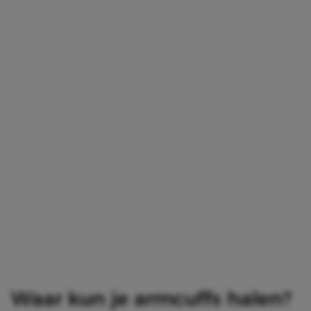
Waar kun je armcuffs halen?