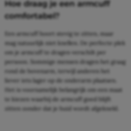
Hoe draag je een armcuff
comfortabel?
Een armcuff hoort stevig te zitten, maar
mag natuurlijk niet knellen. De perfecte plek
om je armcuff te dragen verschilt per
persoon. Sommige mensen dragen het graag
rond de bovenarm, terwijl anderen het
liever iets lager op de onderarm plaatsen.
Het is voornamelijk belangrijk om een maat
te kiezen waarbij de armcuff goed blijft
zitten zonder dat je huid wordt afgekneld.