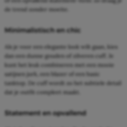
of een opvallend statement-item: zo draag je
de trend zonder moeite.
Minimalistisch en chic
Als je voor een elegante look wilt gaan, kies
dan een dunne gouden of zilveren cuff. Je
kunt het leuk combineren met een mooie
satijnen jurk, een blazer of een basic
tanktop. De cuff wordt zo het subtiele detail
dat je outfit compleet maakt.
Statement en opvallend