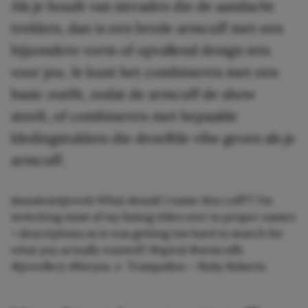
Als je houdt van sieraden die de aandacht
trekken, dan is een brede armcuff met een
bijzondere vorm of opvallend design iets
voor jou. Je kunt het combineren met een
basic outfit, zodat de armcuff de show
steelt, of combineren met bepaalde
kledingstukken die dezelfde vibe geven als je
armcuff.
@soulesntjewels
What should I name this cuff?? I’m
switching most of my listing titles over to proper names
+ descriptions as is was getting too hard to search for
what you actually wanted!!
#spiral
#armcuffs
#jewellery
#foryou
♬ Trampoline – Ruby Roberts