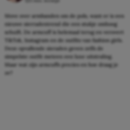
3 min. leestijd
Move over armbanden om de pols, want er is een
nieuwe sierradentrend die een stukje omhoog
schuift. De armcuff is helemaal terug en verovert
TikTok, Instagram en de outfits van fashion girls.
Deze opvallende sieraden geven zelfs de
simpelste outfit meteen een luxe uitstraling.
Maar wat zijn armcuffs precies en hoe draag je
ze?