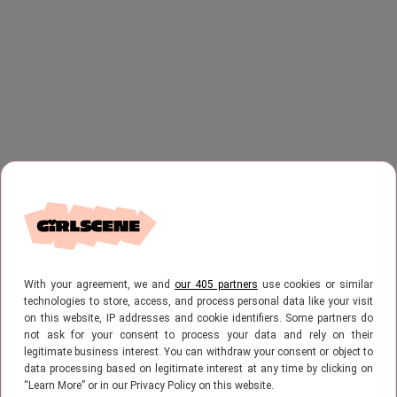
With your agreement, we and
our 405 partners
use cookies or similar
technologies to store, access, and process personal data like your visit
on this website, IP addresses and cookie identifiers. Some partners do
not ask for your consent to process your data and rely on their
legitimate business interest. You can withdraw your consent or object to
data processing based on legitimate interest at any time by clicking on
“Learn More” or in our Privacy Policy on this website.