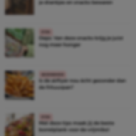
je drankjes en snacks bewaren
ETEN
Oeps: Van deze snacks krijg je juist
nog meer honger
GEZONDHEID
Is de airfryer nou écht gezonder dan
de frituurpan?
ETEN
Met deze tips maak jij de beste
borrelplank voor de vrijmibo!