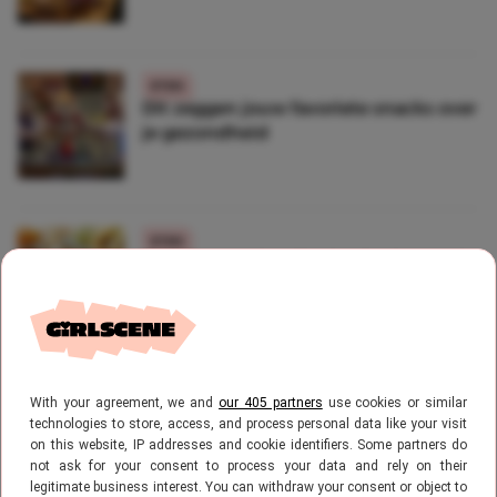
ETEN
Dit zeggen jouw favoriete snacks over
je gezondheid
ETEN
Omg: zo maak je Bugles Nachos in de
airfryer!
ETEN
With your agreement, we and
our 405 partners
use cookies or similar
Quiz: Welke frituursnack ben jij?
technologies to store, access, and process personal data like your visit
on this website, IP addresses and cookie identifiers. Some partners do
not ask for your consent to process your data and rely on their
legitimate business interest. You can withdraw your consent or object to