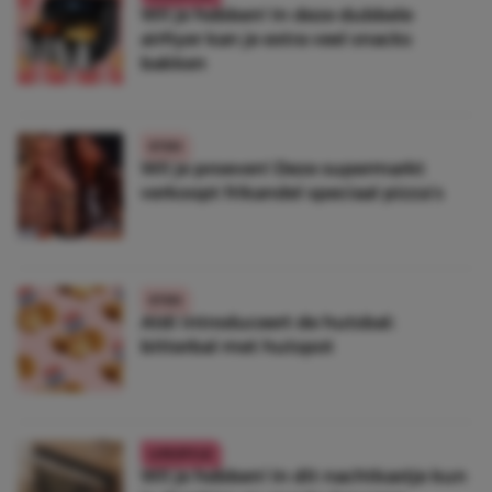
Wil je hebben! In deze dubbele
airfryer kan je extra veel snacks
bakken
ETEN
Wil je proeven! Deze supermarkt
verkoopt frikandel speciaal pizza’s
ETEN
Aldi introduceert de hutsbal:
bitterbal met hutspot
LIFESTYLE
Wil je hebben! In dit nachtkastje kun