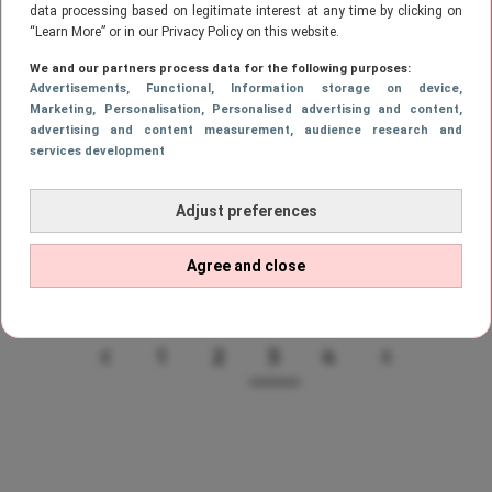
data processing based on legitimate interest at any time by clicking on
“Learn More” or in our Privacy Policy on this website.
ETEN
We and our partners process data for the following purposes:
Het is Nationale Krokettendag! 3 x
Advertisements
, Functional
, Information storage on device
,
recepten om zelf kroketten te maken
Marketing
, Personalisation
, Personalised advertising and content,
advertising and content measurement, audience research and
services development
ETEN
Adjust preferences
Yum: 3x vegan chips om thuis zelf te
maken
Agree and close
1
2
3
4
VORIGE
PAGE
PAGE
Page
PAGE
VOLGEND