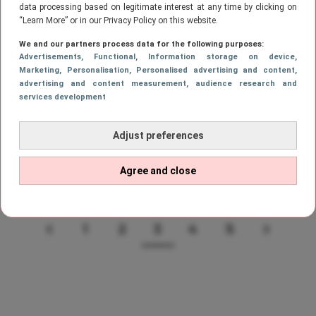
data processing based on legitimate interest at any time by clicking on
“Learn More” or in our Privacy Policy on this website.
BEAUTY
We and our partners process data for the following purposes:
Mermaid nails is de grootste
Advertisements
, Functional
, Information storage on device
,
nageltrend van deze zomer
Marketing
, Personalisation
, Personalised advertising and content,
advertising and content measurement, audience research and
services development
BEAUTY
Adjust preferences
Deze kleur nagellak gaan we echt
overal zien dit voorjaar
Agree and close
1
2
3
4
5
VORIGE
PAGE
PAGE
Page
PAGE
PAGE
VOLGE