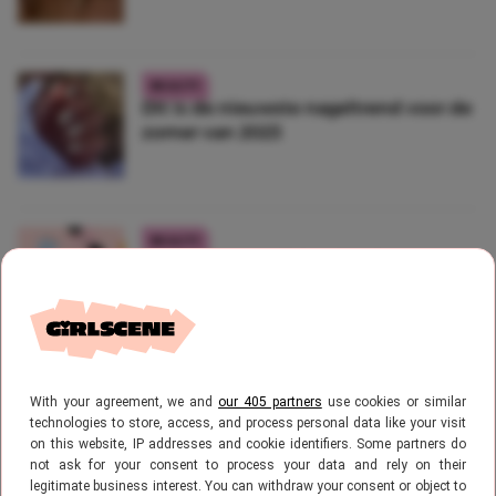
BEAUTY
Dit is de nieuwste nageltrend voor de
zomer van 2023
BEAUTY
Deze nieuwe gellak collectie van
Kruidvat gaat viral
ASTROLOGIE
With your agreement, we and
our 405 partners
use cookies or similar
Deze kleur nagellak past perfect bij
technologies to store, access, and process personal data like your visit
jou volgens je sterrenbeeld
on this website, IP addresses and cookie identifiers. Some partners do
not ask for your consent to process your data and rely on their
legitimate business interest. You can withdraw your consent or object to