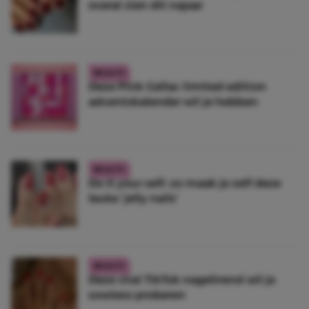
overal zien dit najaar
BEAUTY
Deze Pink Gellac limited edition
adventskalender wil je hebben
BEAUTY
Do it your self: zo maak je zelf deze
leuke ‘jelly nails’
BEAUTY
Deze viral TikTok nageltrend wil je
sowieso proberen