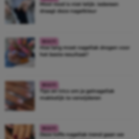
Mooi rood is niet lelijk: iedereen
draagt deze nagelkleur
BEAUTY
Hoe lang moet nagellak drogen voor
het beste resultaat?
BEAUTY
Tips en trics om je gelnagellak
makkelijk te verwijderen
BEAUTY
Deze toffe nagellak trend gaan we