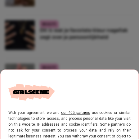
BEAUTY
Dit is wat je favoriete kleur nagellak
zegt over je persoonlijkheid
BEAUTY
Trend-alert! Lipgloss nagels is dé
nieuwe trend van 2023
BEAUTY
With your agreement, we and
our 405 partners
use cookies or similar
Trend-alert! Dit zijn dé nagellaktrends
technologies to store, access, and process personal data like your visit
van 2023
on this website, IP addresses and cookie identifiers. Some partners do
not ask for your consent to process your data and rely on their
legitimate business interest. You can withdraw your consent or object to