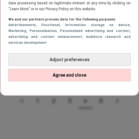
data processing based on legitimate interest at any time by clicking on
“Learn More” or in our Privacy Policy on this website.
LIFESTYLE
We and our partners process data for the following purposes:
Wil je hebben! Déze adventkalender
Advertisements
, Functional
, Information storage on device
,
van HEMA is gevuld met nagellak
Marketing
, Personalisation
, Personalised advertising and content,
advertising and content measurement, audience research and
services development
BEAUTY
Adjust preferences
Op deze manier maak je jouw
uitgedroogde nagellak weer vloeibaar
Agree and close
1
2
3
4
5
VORIGE
PAGE
PAGE
PAGE
Page
PAGE
VOLGE