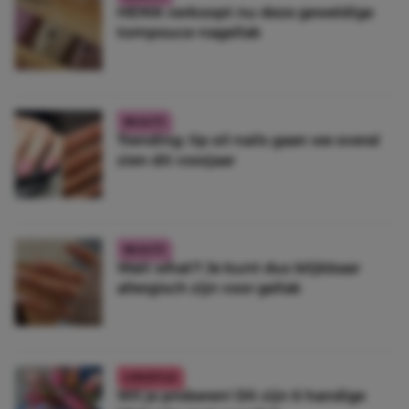
HEMA verkoopt nu deze geweldige
tompouce-nagellak
BEAUTY
Trending: lip oil nails gaan we overal
zien dit voorjaar
BEAUTY
Wait what?! Je kunt dus blijkbaar
allergisch zijn voor gellak
LIFESTYLE
Wil je proberen! Dít zijn 6 handige