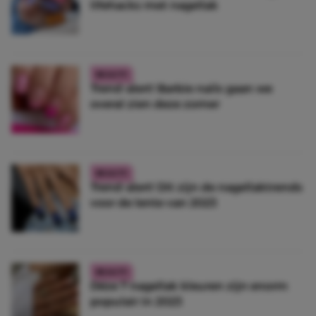
lifehacks met nagellak
BEAUTY
Trend-alert! Barbie nails gaan we
overal zien deze zomer
BEAUTY
Trend-alert! Dít zijn de nagellaktrends
voor de lente van 2023
BEAUTY
Déze 7 nagellak kleuren zijn enorm
populair in 2023