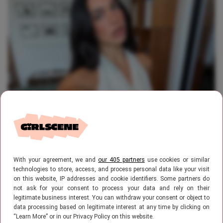
Afbeelding: Instagram @dualipa
Geen idee wat je moet
With your agreement, we and
our 405 partners
use cookies or similar
kiezen? Dit is het verschil
technologies to store, access, and process personal data like your visit
on this website, IP addresses and cookie identifiers. Some partners do
tussen foundation,
not ask for your consent to process your data and rely on their
legitimate business interest. You can withdraw your consent or object to
data processing based on legitimate interest at any time by clicking on
skintint & BB-cream
“Learn More” or in our Privacy Policy on this website.