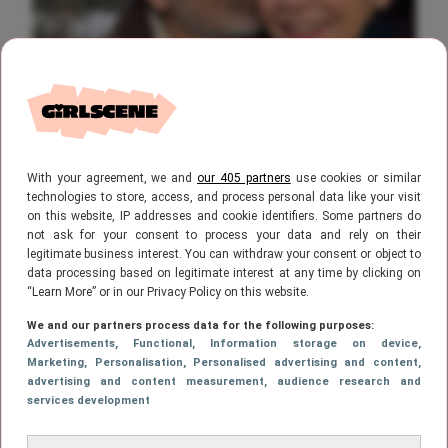
NIEUWS
10 oktober 2025, 11:32
Wat een beauty! Zo ziet de échte dochter
van Ludo en Janine van GTST eruit
With your agreement, we and
our 405 partners
use cookies or similar
technologies to store, access, and process personal data like your visit
on this website, IP addresses and cookie identifiers. Some partners do
not ask for your consent to process your data and rely on their
legitimate business interest. You can withdraw your consent or object to
data processing based on legitimate interest at any time by clicking on
“Learn More” or in our Privacy Policy on this website.
We and our partners process data for the following purposes:
Advertisements
, Functional
, Information storage on device
,
Marketing
, Personalisation
, Personalised advertising and content,
advertising and content measurement, audience research and
services development