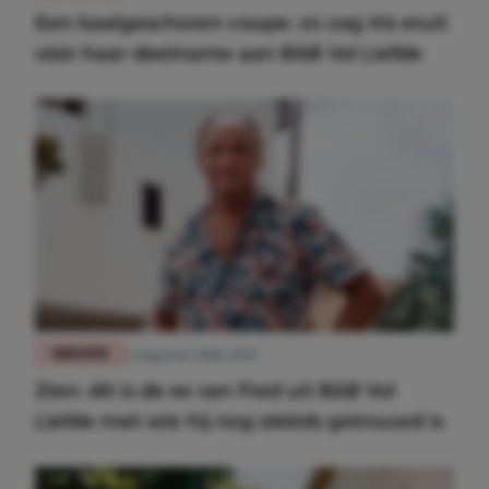
Een kaalgeschoren coupe: zo zag Iris eruit
vóór haar deelname aan B&B Vol Liefde
NIEUWS
5 augustus 2026, 10:13
Zien: dít is de ex van Fred uit B&B Vol
Liefde met wie hij nog stééds getrouwd is
Meest gelezen