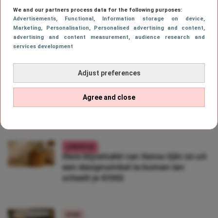
We and our partners process data for the following purposes:
MORE
Advertisements
, Functional
, Information storage on device
,
Marketing
, Personalisation
, Personalised advertising and content,
advertising and content measurement, audience research and
services development
Adjust preferences
LIFESTYLE
Met deze gratis kookapp heb je al je
Agree and close
opgeslagen TikTok-recepten op één
plek
LIFESTYLE
Deze bijzettafel van Xenos lijkt zó uit
een designwinkel te komen (en
scheelt je €100)
ETEN