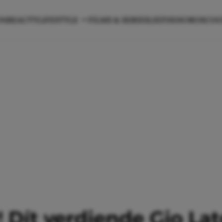
ON
BEAUTY
LIFESTYLE
FILMS & SERIES
LIEFDE
HOROSCO
Dít verdiende Gio Lat