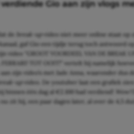
 verdiende Gio aan zijn vlogs m
dat de
break-up
video niet meer online staat op z
naal, gaf Gio een tijdje terug toch antwoord o
 zijn video “GROOT VOORDEEL VAN DE BREAK U
ERRARI! TOT OOIT!” vertelt hij namelijk hoevee
aan zijn video’s met Jade Anna, waaronder dus d
reak-up
video. De youtuber laat een grafiek zie
 hij binnen één dag al €2.100 had verdiend!
Wow!
 nu zit hij, een paar dagen later, al over de 4,5 d