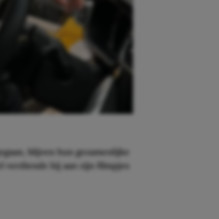
gaan, blijven hun gezamenlijke
l verdiende hij aan zijn filmpjes