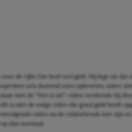
s voor de rijke Gio heel veel geld. Hij legt uit dat 
esproken zo’n duizend euro opleveren, zeker nie
maar met de “Het is uit”-video verdiende hij dus
 dit is niet de enige video die goed geld heeft op
stvolgende video na de relatiebreuk met zijn ex
 op dan normaal.