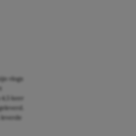
zijn vlogs
t
 4,5 keer
geleverd.
 leverde