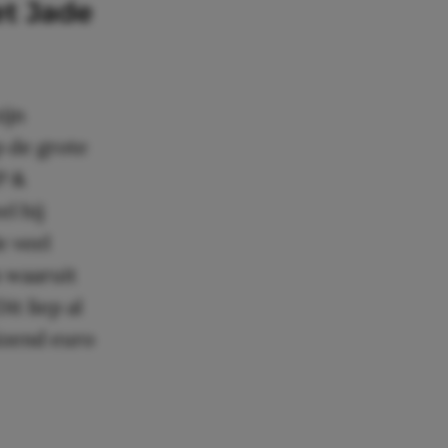
et Jade
ijn
p de grote
P &
l hij
e veel
n waaruit
Dit liep al
uizend euro