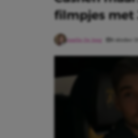
filmpjes met
Amélie De Jong
8 oktober 2