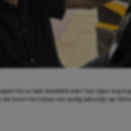
pel Gio en Jade inmiddels ieder hun eigen weg is ge
n dat levert Gio Latooy een aardig zakcentje op! Zóvee