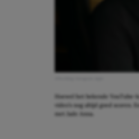
Afbeelding: Instagram: @gio
Hoewel het bekende YouTube-kop
video’s nog altijd goed scoren. E
met Jade Anna.