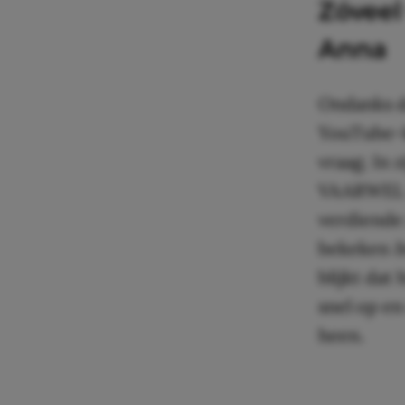
Zóveel
Anna
Ondanks 
YouTube-ka
vraag. In
VAARWEL F
verdiende 
bekeken
b
blijkt dat
snel op en
heen.