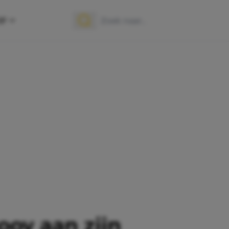
OP
Zoek naar:
Zoeken
ooy aan zijn