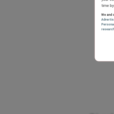
time by
We and o
Adverti
Persona
researc