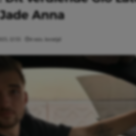
 Jade Anna
025, 12:55
4 min. leestijd