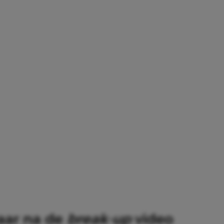
aar na de
break-up
video