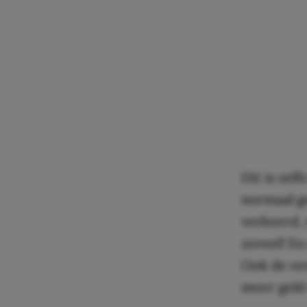
Dit is zelf
normaal g
verkeerd, 
zoveel! En
Ook de eer
meer geld