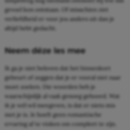
simpelweg nog niemand ontmoet bij wie dat
gevoel kon ontstaan. Of misschien ziet
verliefdheid er voor jou anders uit dan je
altijd hebt gedacht.
Neem déze les mee
Ik ga je niet beloven dat het binnenkort
gebeurt of zeggen dat je er vooral niet naar
moet zoeken. Die woorden heb je
waarschijnlijk al vaak genoeg gehoord. Wat
ik je wél wil meegeven, is dat er niets mis
met je is. Je hoeft geen romantische
ervaring af te vinken om compleet te zijn.