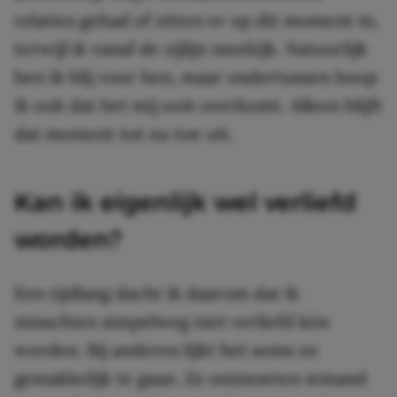
relaties gehad of zitten er op dit moment in,
terwijl ik vanaf de zijlijn meekijk. Natuurlijk
ben ik blij voor hen, maar ondertussen hoop
ik ook dat het mij ooit overkomt. Alleen blijft
dat moment tot nu toe uit.
Kan ik eigenlijk wel verliefd
worden?
Een tijdlang dacht ik daarom dat ik
misschien simpelweg niet verliefd kón
worden. Bij anderen lijkt het soms zo
gemakkelijk te gaan. Ze ontmoeten iemand