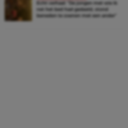
Echt verhaal: ”De jongen met wie ik
net het bed had gedeeld, stond
beneden te zoenen met een ander”