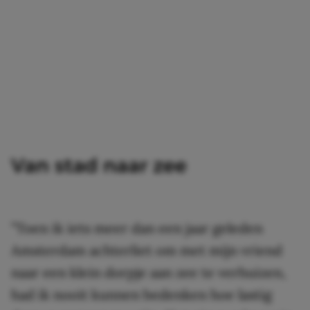
Van stad naar zee
”Toen ik iets meer dan een jaar geleden
Amsterdam achterliet om met mijn vriend
naar een klein dorpje aan zee te verhuizen,
had ik nooit kunnen bedenken hoe lastig