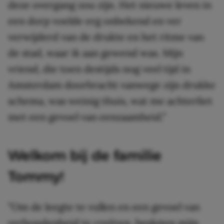
deze overgang zou zijn. Het nieuwe leven in
een dorp voelde erg onbekend en ver
verwijderd van de drukte en het ritme van
de stad, waar ik aan gewend was. Mijn
vriend, die toen destijds nog veel tijd in
Amsterdam doorbracht vanwege zijn drukke
schema, was weinig thuis, wat me achterliet
met een gevoel van eenzaamheid.”
Welkom bij de familie
Tommy!
”Om de leegte te vullen en een gevoel van
verbondenheid te creëren, besloten mijn