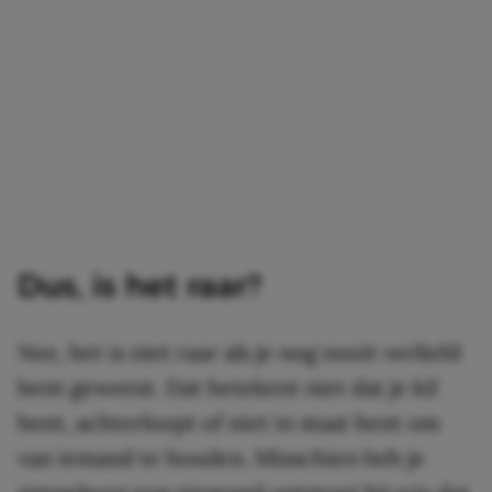
Dus, is het raar?
Nee, het is niet raar als je nog nooit verliefd
bent geweest. Dat betekent niet dat je kil
bent, achterloopt of niet in staat bent om
van iemand te houden. Misschien heb je