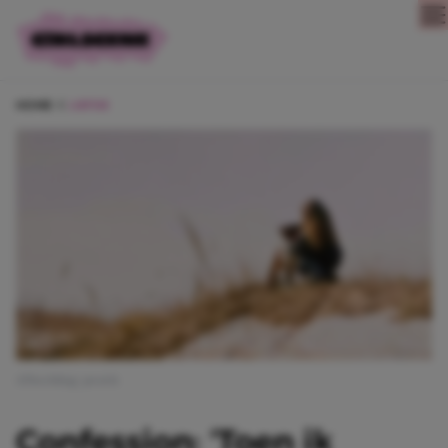
Direct naar content
HOME
LIEFDE
Afbeelding: pexels
Confession: ‘Toen ik