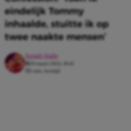
eindelijk Tommy
inhaalde, stuitte ik op
twee naakte mensen’
Senait Haile
29 maart 2024, 18:45
2 min. leestijd