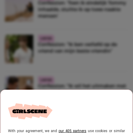
Confession: ‘Toen ik eindelijk Tommy
inhaalde, stuitte ik op twee naakte
mensen’
LIEFDE
Confession: “Ik ben verliefd op de
vriend van mijn beste vriendin”
LIEFDE
Confession: “Ik wil het uitmaken met
mijn partner, maar we wonen samen”
LIEFDE
Confession: ‘Ik ben met twee jongens
With your agreement, we and
our 405 partners
use cookies or similar