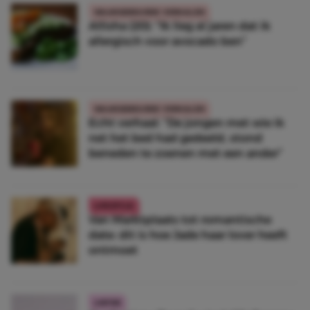
WAARGEBEURDE VERHALEN
Allisha (20): “Ik lieg al jaren dat ik
allergisch voor avocado ben”
WAARGEBEURDE VERHALEN
Echt verhaal: ”De jongen met wie ik
net het bed had gedeeld, stond
beneden te zoenen met een ander”
LIFESTYLE
Van Marktplaats tot romantische
date: dit is hoe Jade haar lover heeft
ontmoet
LIEFDE