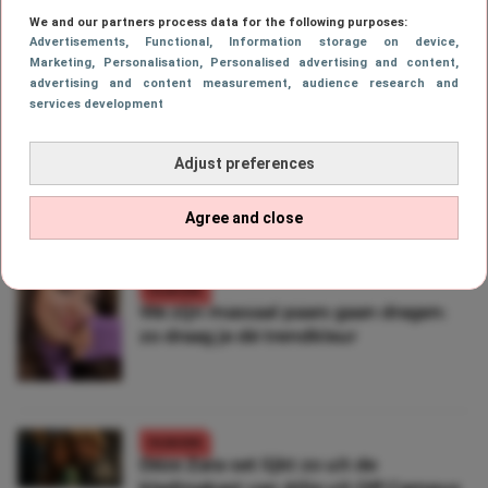
MORE
We and our partners process data for the following purposes:
Advertisements
, Functional
, Information storage on device
,
Marketing
, Personalisation
, Personalised advertising and content,
advertising and content measurement, audience research and
services development
FASHION
Dit zijn de meest cringe
Adjust preferences
kledingstukken die iedere generatie
draagt
Agree and close
FASHION
We zijn massaal paars gaan dragen:
zo draag je dé trendkleur
FASHION
Déze Zara-set lijkt zo uit de