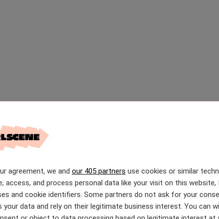
our agreement, we and
our 405 partners
use cookies or similar tech
e, access, and process personal data like your visit on this website, 
es and cookie identifiers. Some partners do not ask for your conse
 your data and rely on their legitimate business interest. You can 
nsent or object to data processing based on legitimate interest at 