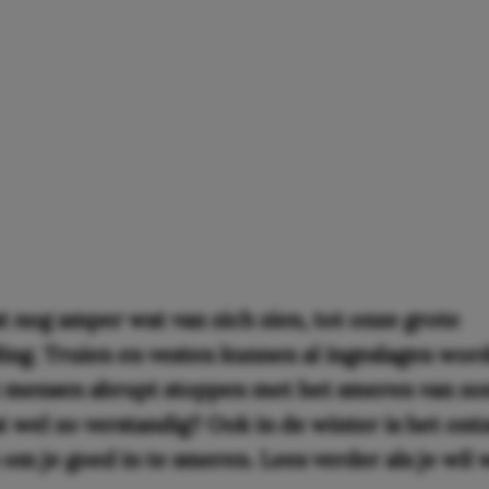
t nog amper wat van zich zien, tot onze grote
ling. Truien en vesten kunnen al ingeslagen wor
t mensen abrupt stoppen met het smeren van zo
t wel zo verstandig? Ook in de winter is het ont
 om je goed in te smeren. Lees verder als je wil