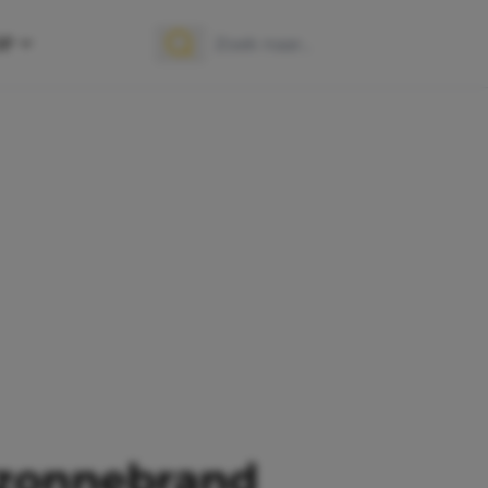
OP
Zoek naar:
Zoeken
r zonnebrand