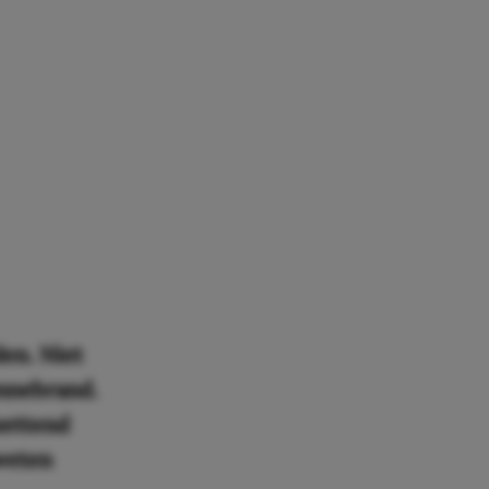
den. Niet
nnebrand.
zettend
 weten