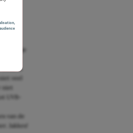
lisation
,
audience
en. Als je
cherming
 Deze is
niet veel
 niet
tot UVB-
es van de
er. Jakkes!