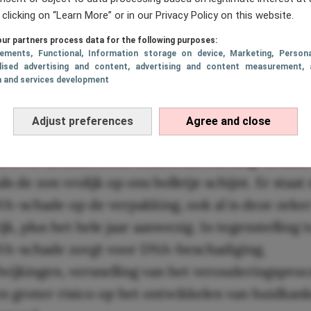
 clicking on “Learn More” or in our Privacy Policy on this website.
 waarom je het hele jaar door
ur partners process data for the following purposes:
sements
, Functional
, Information storage on device
, Marketing
, Persona
lised advertising and content, advertising and content measurement, 
brand moet smeren
h and services development
eginnen met even wat feitjes op een rijtje te zett
Adjust preferences
Agree and close
d koopt, staat er op de verpakking dat het bes
en UVB-schade, beter bekent als burning-schade.
s de zon vrolijk op ons bolletje schijnt. Er staat 
A-schade op de verpakking, ook al is deze zeker
jk, plus het hele jaar aanwezig. In tegenstelling 
VA-schade zorgt voor DNA-beschadiging,
wijkingen, versnelling van het verouderingsproc
n groter risico op het ontwikkelen van huidkank