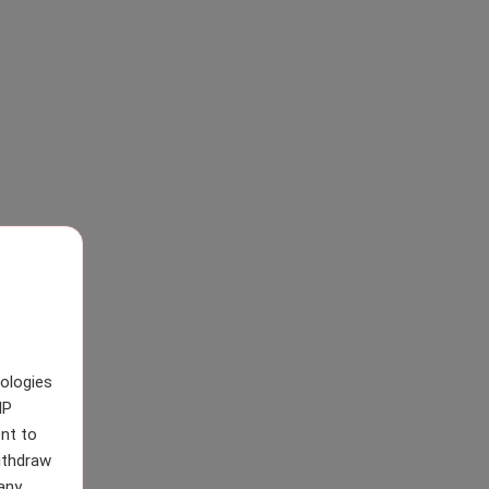
nologies
IP
nt to
withdraw
any