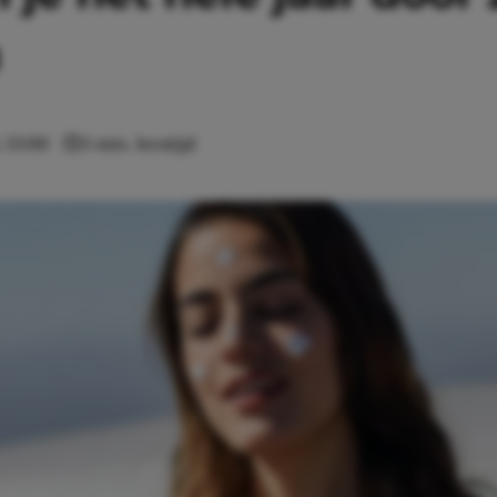
n
 13:00
3 min. leestijd