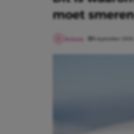
moet smere
Redactie
9 september 2020,