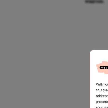
waarom.
With y
to stor
address
process
your co