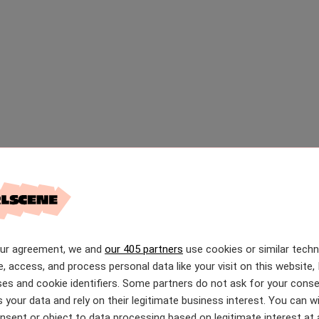
our agreement, we and
our 405 partners
use cookies or similar tech
e, access, and process personal data like your visit on this website, 
es and cookie identifiers. Some partners do not ask for your conse
 your data and rely on their legitimate business interest. You can 
nsent or object to data processing based on legitimate interest at 