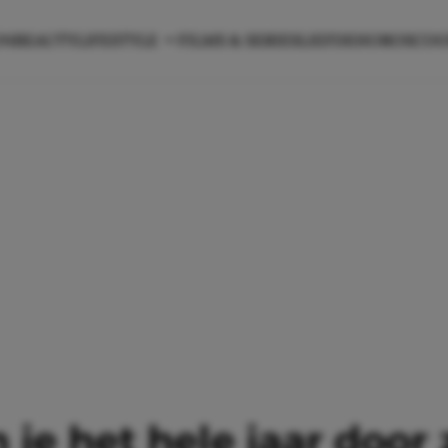
ON
BEAUTY
LIFESTYLE
FILMS & SERIES
LIEFDE
HOROSCO
 je het hele jaar doo