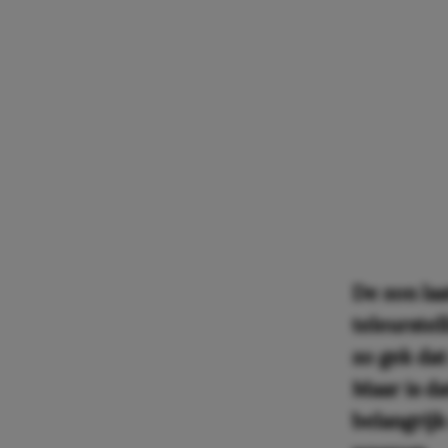
De zon laa
teleurstel
zo gek da
Maar is da
belangrijk