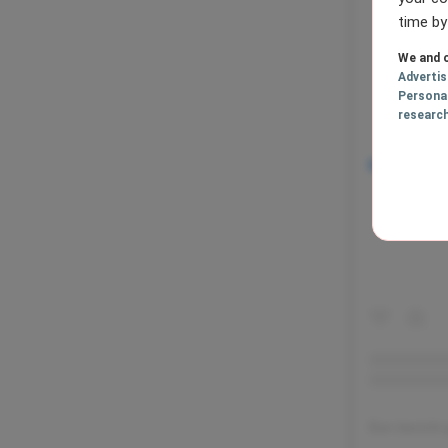
time by
We and o
Adverti
Persona
researc
Dit bericht
Een bericht