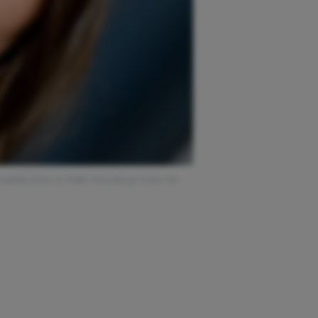
adhika Jones at Wallis Annenberg Center for