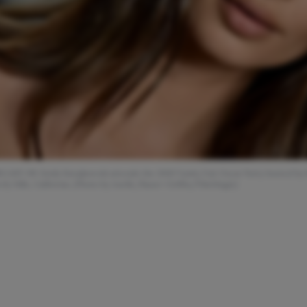
RY 09: Emily Ratajkowski attends the 2020 Vanity Fair Oscar Party hosted by R
ly Hills, California. (Photo by Axelle/Bauer-Griffin/FilmMagic)