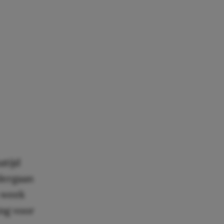
atijd
dergaan
n week
ing voor