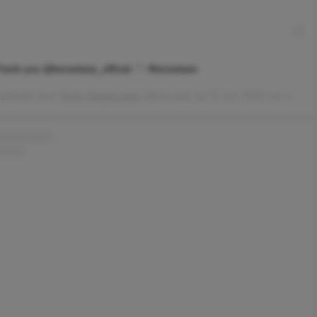
ank you @kerastase_official
#kerastase
 gedeeld door
Emily Ratajkowski
(@emrata) op
23 Jun 2020 om 10:32 (PDT)