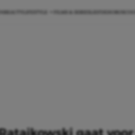
ON
BEAUTY
LIFESTYLE
FILMS & SERIES
LIEFDE
HOROSCO
Ratajkowski gaat voor