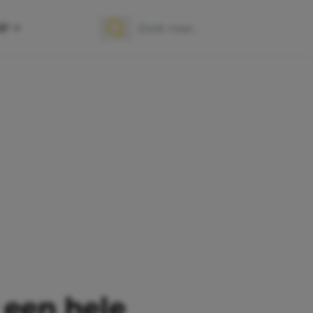
OP
Zoek naar:
Zoeken
 een hele