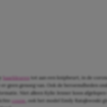
dy
haarkleuren
tot aan een knipbeurt, in de coron
e er geen genoeg van. Ook de beroemdheden on
ormatie. Niet alleen Kylie Jenner koos afgelope
lichte
coupe
, ook het model Emily Ratajkwoski g