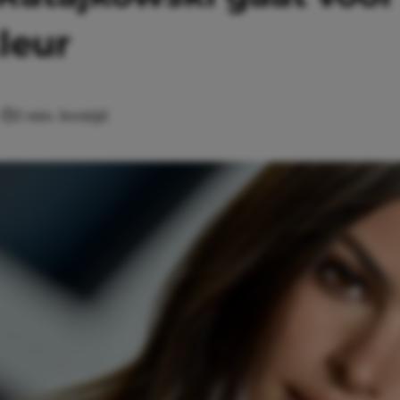
leur
2 min. leestijd