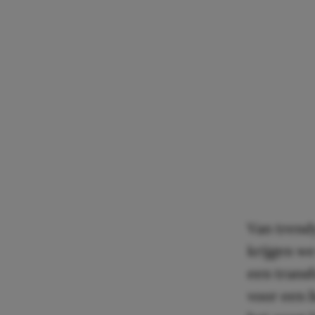
Van tren
krijgen w
een transf
voor een 