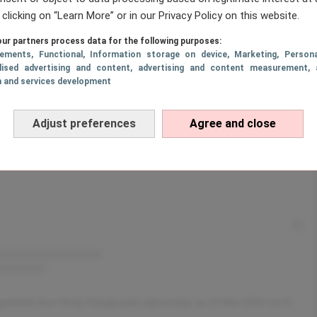
 clicking on “Learn More” or in our Privacy Policy on this website.
ur partners process data for the following purposes:
sements
, Functional
, Information storage on device
, Marketing
, Persona
lised advertising and content, advertising and content measurement, 
h and services development
 bekijken op Instagram
Adjust preferences
Agree and close
 gedeeld door Emily Ratajkowski (@emrata)
op
22 Mei 2020 om 8:48 (PDT)