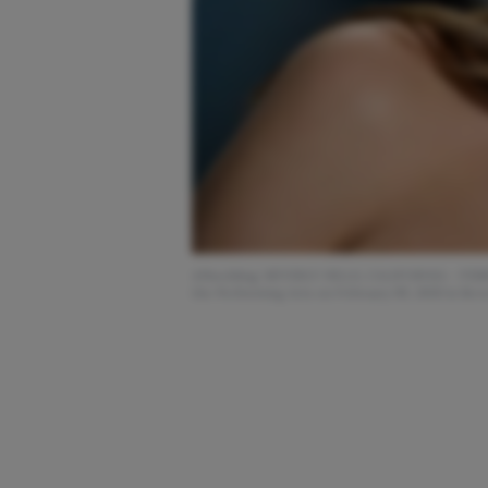
Afbeelding: BEVERLY HILLS, CALIFORNIA - FEBRUA
the Performing Arts on February 09, 2020 in Bever