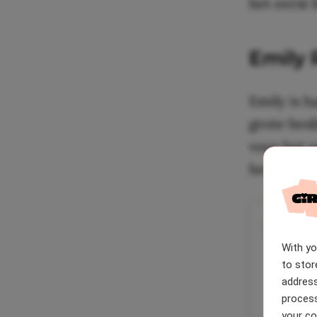
het eerst 
Emily 
Emily is h
grote besl
voor het e
het allebe
With y
to stor
address
process
your co