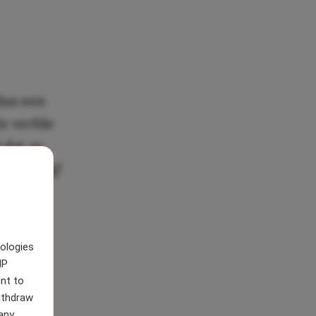
dus een
Ze verfde
 dat ze
 geweldig!
nologies
IP
nt to
withdraw
any