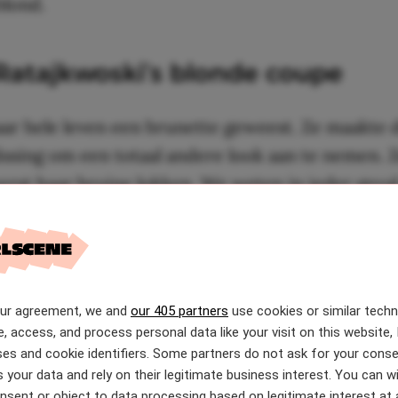
blond.
Ratajkwoski’s blonde coupe
aar hele leven een brunette geweest. Ze maakte 
issing om een totaal andere look aan te nemen. 
erst haar bruine lokken. We weten in ieder geval
i kan hebben: blond of bruin haar. Het staat haar
our agreement, we and
our 405 partners
use cookies or similar tech
e, access, and process personal data like your visit on this website, 
es and cookie identifiers. Some partners do not ask for your conse
 your data and rely on their legitimate business interest. You can 
nsent or object to data processing based on legitimate interest at 