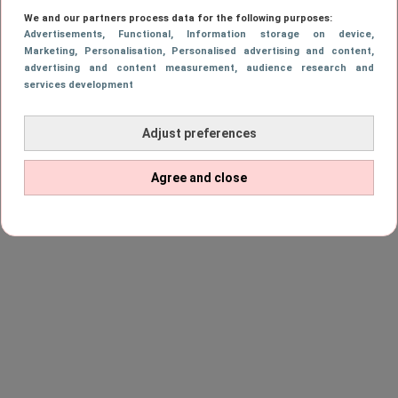
We and our partners process data for the following purposes:
Advertisements
, Functional
, Information storage on device
,
Marketing
, Personalisation
, Personalised advertising and content,
advertising and content measurement, audience research and
services development
Adjust preferences
Agree and close