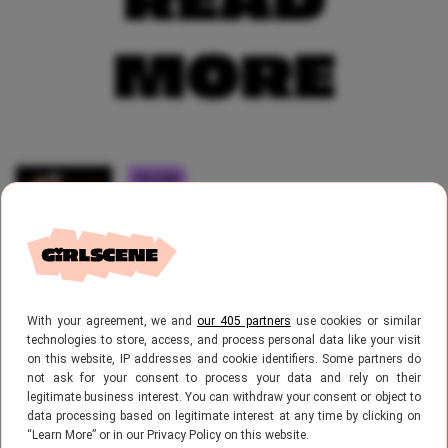
MORE
CELEBS
Dít speciale afscheidscadeau kregen
de bruiloftsgasten van Taylor Swift
BEAUTY
With your agreement, we and
our 405 partners
use cookies or similar
Dit is hoe je Zara Larsson’s iconische
technologies to store, access, and process personal data like your visit
looks namaakt
on this website, IP addresses and cookie identifiers. Some partners do
not ask for your consent to process your data and rely on their
legitimate business interest. You can withdraw your consent or object to
data processing based on legitimate interest at any time by clicking on
“Learn More” or in our Privacy Policy on this website.