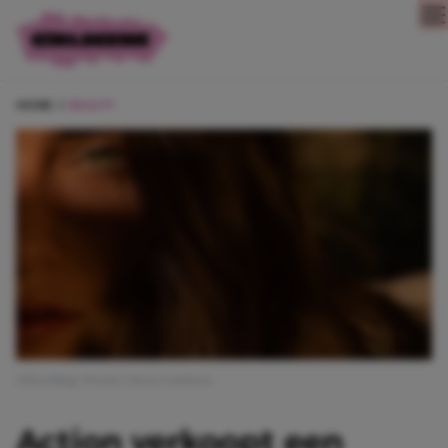
Direct naar content
HOME
BEAUTY
Afbeelding: Pexels | Alexa Cambron
Action verkoopt een