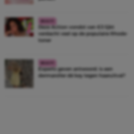
BEAUTY
Deze Action-vondst van €3 lijkt
verdacht veel op de populaire Rhode-
toner
BEAUTY
Experts geven antwoord: is een
dermaroller dé key tegen haaruitval?