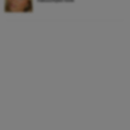
natuurlijke look