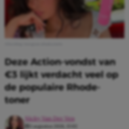
Afbeelding: Instagram @baileyclarkx
Deze Action-vondst van
€3 lijkt verdacht veel op
de populaire Rhode-
toner
Nicky Van Der Ven
3 augustus 2026, 15:02