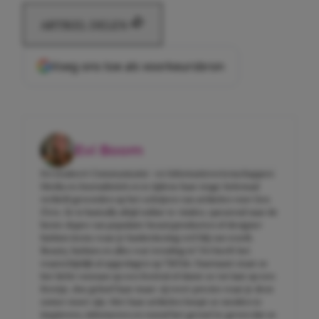
ARTIKEL DELEN
Voeg ons toe als voorkeursbron
Evi Boom
Evi studeert Communicatie- en Informatiewetenschappen:
Media en Journalistiek en is tijdens haar stage helemaal
verliefd geworden op het schrijven van artikelen voor Gen
Z’ers. Ze is basically altijd online te vinden, speurend naar de
beste dupes van populaire beautyproducten of designer
fashion items waar je bankrekening wél blij van wordt.
Beauty, fashion en alles wat trending is? Evi heeft het
waarschijnlijk al opgeslagen op TikTok. Daarnaast staat ze
het liefst vooraan op een festival of danst ze tot laat op een
feestje, dus geloof haar maar: zij weet precies waar je deze
zomer moet zijn. Met haar artikelen hoopt ze meiden te
inspireren, informeren en vooral het gevoel te geven dat ze