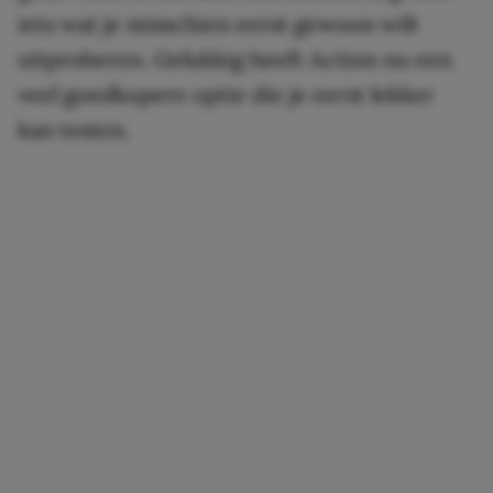
iets wat je misschien eerst gewoon wilt
uitproberen. Gelukkig heeft Action nu een
veel goedkopere optie die je eerst lekker
kan testen.