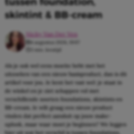
tussen foundation,
skintint & BB-cream
Nicky Van Der Ven
4 augustus 2026, 19:07
3 min. leestijd
Als je ook wel eens moeite hebt met het
uitzoeken van een nieuw basisproduct, dan is dit
artikel voor jou. Je kent het vast wel: je staat in
de winkel en je ziet schappen vol met
verschillende soorten foundations, skintints en
BB-cream. Je wilt graag een nieuw product
vinden dat perfect aansluit op jouw make-
uplook, maar waar moet je beginnen? We leggen
hier uit wat het verschil is tussen foundations,