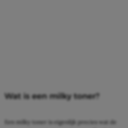
Wat is een milky toner?
Een milky toner is eigenlijk precies wat de