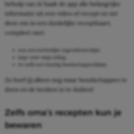
behulp van AI haalt de app alle belangrijke
informatie uit een video of recept en zet
deze om in een duidelijke receptkaart,
compleet met:
een overzichtelijke ingrediëntenlijst;
stap-voor-stap uitleg;
én zelfs een handig boodschappenlijstje.
Zo hoef jij alleen nog maar boodschappen te
doen en de keuken in te duiken!
Zelfs oma’s recepten kun je
bewaren