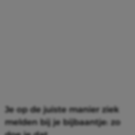
Je op de juiste manier ziek
melden bij je bijbaantje: zo
doe je dat