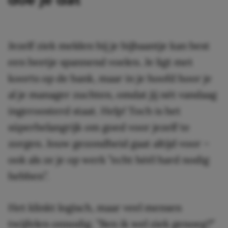
Jezelf ziek melden bij je bijbaantje kan best
een beetje spannend voelen. Je ligt met
koorts op de bank, maar in je hoofd hoor je
al je manager zuchten, omdat jij nét vandaag
ingeroosterd staat. Help! Toch is het
súperbelangrijk om goed voor jezelf te
zorgen. Jouw gezondheid gaat altijd voor –
ook als ze je op werk ”echt héél hard nodig
hebben”.
Het klinkt logisch, maar veel mensen
twijfelen onnodig. ”Ben ik wel ziek genoeg?”