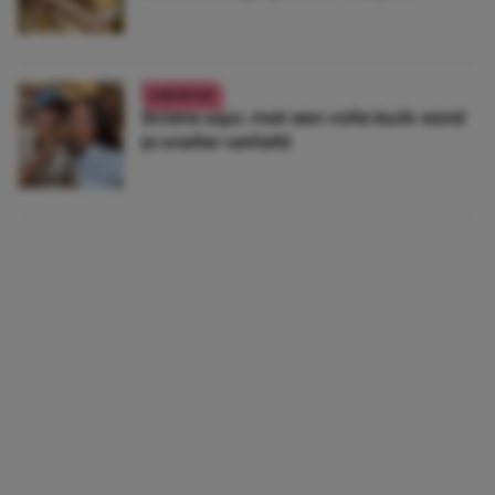
LIFESTYLE
Sciene says: met een volle buik word
je sneller verliefd