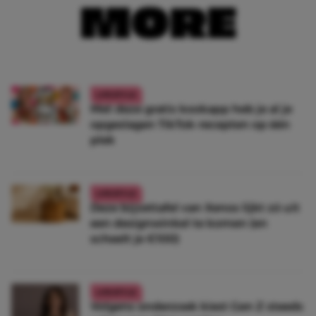
MORE
LIFESTYLE
Met deze gratis kookapp heb je al je
opgeslagen TikTok-recepten op één
plek
LIFESTYLE
Deze bijzettafel van Xenos lijkt zó uit
een designwinkel te komen (en
scheelt je €100)
LIFESTYLE
Volgens onderzoek kiest Gen Z steeds