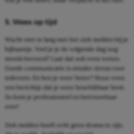
5. Wees op tijd
Wacht niet te lang met het ziek melden bij je
bijbaantje. Voel je je de volgende dag nog
steeds beroerd? Laat dat ook even weten.
Goede communicatie is minder stress voor
iedereen. En ben je weer beter? Stuur even
een berichtje dat je weer beschikbaar bent.
Zo kom je professioneel en betrouwbaar
over!
Ziek melden hoeft echt geen drama te zijn.