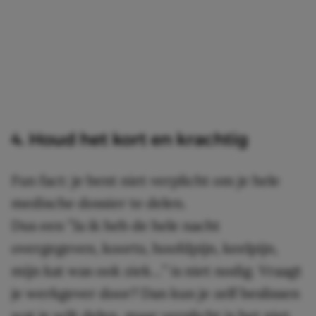
4. Houd het kort en krachtig
Fun fact: je bent niet verplicht om je hele
medische dossier te delen.
Dus een ”Ja ik heb de hele nacht
overgegeven, koorts, hoofdpijn, keelpijn,
mijn kat was ook ziek…” is niet nodig. Vraagt
je werkgever door? Dan kun je zelf beslissen
wat je wilt delen, maar verplicht is het niet.