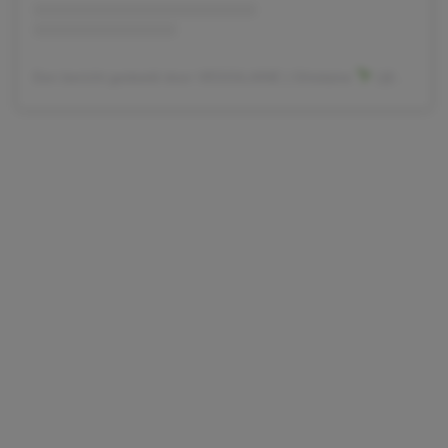
Een bericht gedeeld door VEGGILAINE | Ghislaine
(@veggilaine)