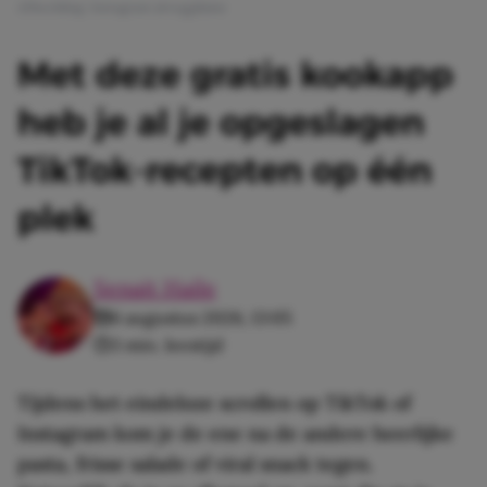
Afbeelding: Instagram @veggilaine
Met deze gratis kookapp
heb je al je opgeslagen
TikTok-recepten op één
plek
Senait Haile
6 augustus 2026, 13:05
3 min. leestijd
Tijdens het eindeloze scrollen op TikTok of
Instagram kom je de ene na de andere heerlijke
pasta, frisse salade of viral snack tegen.