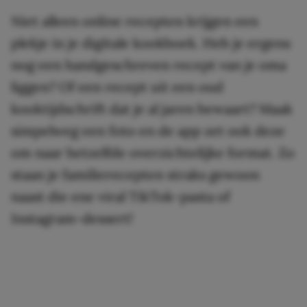
Niet alleen online recepten krijgen een
plekje in je digitale kookboek. Heb je ergens
nog een handgeschreven recept van je oma
liggen? Of een recept uit een oud
kooktijdschrift dat je al jaren bewaart? Maak
simpelweg een foto en de app zet ook deze
om naar hetzelfde overzichtelijke format. Zo
staan je familierecepten straks gewoon
naast die ene viral TikTok-pasta of
Instagram-dessert!