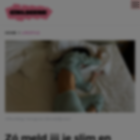
Direct naar content
HOME
LIFESTYLE
Afbeelding: Instagram @kendalljenner
Zó meld jij je slim en