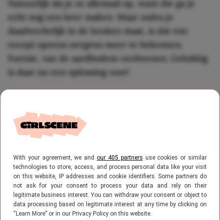
Natuurlijk sla je ze allemaal op, want die ga je
echt nog een keer maken. Maar zodra je
daadwerkelijk in de keuken staat, is dat ene
recept opeens nergens meer te bekennen.
Foetsie, van de aardbodem verdwenen. Gelukkig
is daar nu een oplossing voor!
With your agreement, we and
our 405 partners
use cookies or similar
technologies to store, access, and process personal data like your visit
on this website, IP addresses and cookie identifiers. Some partners do
not ask for your consent to process your data and rely on their
legitimate business interest. You can withdraw your consent or object to
data processing based on legitimate interest at any time by clicking on
“Learn More” or in our Privacy Policy on this website.