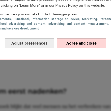
 clicking on “Learn More” or in our Privacy Policy on this website.
ur partners process data for the following purposes:
sements
, Functional
, Information storage on device
, Marketing
, Persona
lised advertising and content, advertising and content measurement, 
h and services development
Adjust preferences
Agree and close
m eerst nadenken?
oek blijkt dat veel mensen na het verbreken van