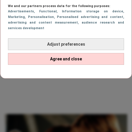
We and our partners process data for the following purposes:
Advertisements
, Functional
, Information storage on device
,
Marketing
, Personalisation
, Personalised advertising and content,
advertising and content measurement, audience research and
services development
Adjust preferences
Agree and close