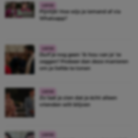
LIEFDE
Pijnlijk! Hoe wijs je iemand af via
Whatsapp?
LIEFDE
Durf je nog geen ‘ik hou van je’ te
zeggen? Probeer dan deze manieren
om je liefde te tonen
LIEFDE
Zo laat je zien dat je écht alleen
vrienden wilt blijven
LIEFDE