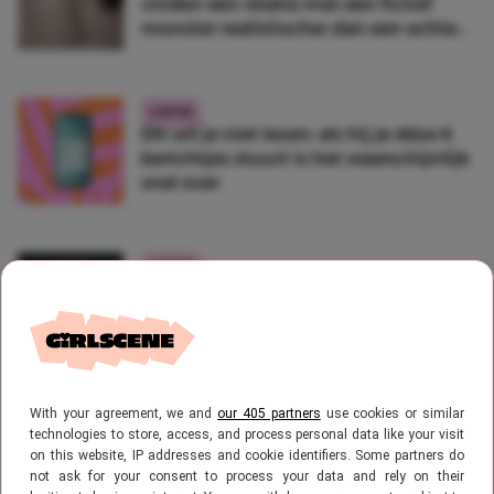
vinden een relatie met een fictief
monster realistischer dan een echte
date
LIEFDE
Dit wil je niet lezen: als hij je déze 6
berichtjes stuurt is het waarschijnlijk
snel over
LIEFDE
Dit zegt jouw type écht over jou als
persoon
With your agreement, we and
our 405 partners
use cookies or similar
LIEFDE
technologies to store, access, and process personal data like your visit
Zo voorkom je dat je té hard van
on this website, IP addresses and cookie identifiers. Some partners do
stapel loopt tijdens de talking stage
not ask for your consent to process your data and rely on their