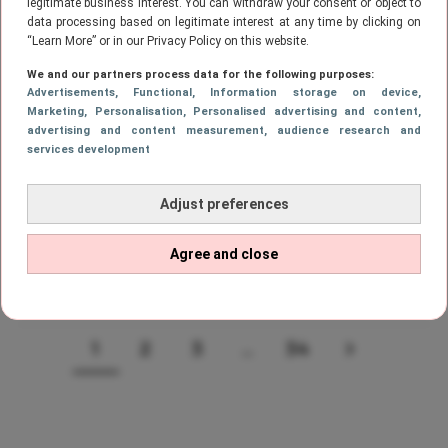
legitimate business interest. You can withdraw your consent or object to
data processing based on legitimate interest at any time by clicking on
“Learn More” or in our Privacy Policy on this website.
LIEFDE
We and our partners process data for the following purposes:
Singles daten steeds vaker in Excel,
Advertisements
, Functional
, Information storage on device
,
Marketing
, Personalisation
, Personalised advertising and content,
maar is dit wel slim?
advertising and content measurement, audience research and
services development
Adjust preferences
LIEFDE
Summer fling? Dit is waarom we in de
Agree and close
zomer veel meer daten
1
2
3
…
34
Page
PAGE
PAGE
PAGE
VOLGEND