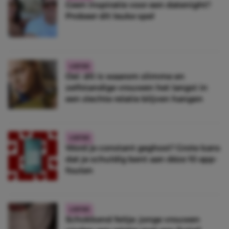
Geen inspiratie voor een datenight?
Probeer dít leuke spel
LIEFDE
Oei: dít is waarom slimme en
zelfstandige vrouwen het langst in
een slechte relatie blijven hangen
LIEFDE
Word je constant geghost? Grote kans
dat je schuldig bent aan déze 10 app-
fouten
LIEFDE
Schokkend feitje: jonge vrouwen