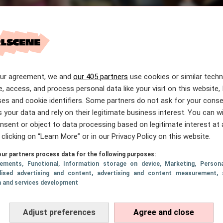
14 december 2025, 10:23
9 januari 2026, 14:25
D
LIFESTYLE
lichaamssignaal
Oh nee! Van deze uit
dat je stresslevel te
krijgen studenten ins
our agreement, we and
our 405 partners
use cookies or similar tech
stress
e, access, and process personal data like your visit on this website, 
es and cookie identifiers. Some partners do not ask for your conse
 your data and rely on their legitimate business interest. You can 
nsent or object to data processing based on legitimate interest at 
 clicking on “Learn More” or in our Privacy Policy on this website.
ur partners process data for the following purposes:
sements
, Functional
, Information storage on device
, Marketing
, Persona
lised advertising and content, advertising and content measurement, 
h and services development
0 november 2025, 10:00
30 oktober 2025, 15:59
LIFESTYLE
Adjust preferences
Agree and close
werkstress! Met dit
Energy killers: déze