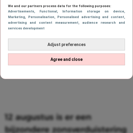
We and our partners process data for the following purposes:
Advertisements
, Functional
, Information storage on device
,
Marketing
, Personalisation
, Personalised advertising and content,
advertising and content measurement, audience research and
services development
Adjust preferences
Agree and close
12 augustus is er een
bijzondere zonsverduistering