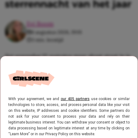
sterrennacht van het jaar
Evi Boom
6 augustus 2026, 19:01
3 min. leestijd
Zet woensdag 12 augustus maar alvast groot in je
agenda, want er gebeurt die dag van alles aan de
hemel. Eerst kunnen we vanuit Nederland een
bijzondere zonsverduistering zien en later die
nacht zijn er ook nog eens heel veel vallende
sterren!
With your agreement, we and
our 405 partners
use cookies or similar
technologies to store, access, and process personal data like your visit
on this website, IP addresses and cookie identifiers. Some partners do
not ask for your consent to process your data and rely on their
legitimate business interest. You can withdraw your consent or object to
data processing based on legitimate interest at any time by clicking on
“Learn More” or in our Privacy Policy on this website.