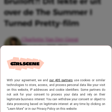
bruiloft?! Dít lekte er uit
over de The Summer I
Turned Pretty-film
Charlotte Van Der Geest
8 augustus 2026, 08:52
2 min. leestijd
Het voelde toch even als een behoorlijk zwart gat
toen het allerlaatste seizoen van The Summer I
Turned Pretty voorbij was. Want een zomer
With your agreement, we and
our 405 partners
use cookies or similar
technologies to store, access, and process personal data like your visit
zonder het liefdesdrama tussen Belly, Conrad en
on this website, IP addresses and cookie identifiers. Some partners do
Jeremiah voelt simpelweg niet helemaal
not ask for your consent to process your data and rely on their
legitimate business interest. You can withdraw your consent or object to
compleet. Maar we hebben héél goed nieuws
data processing based on legitimate interest at any time by clicking on
voor iedereen die de knappe cast net zo erg mist
“Learn More” or in our Privacy Policy on this website.