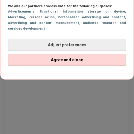
workshop Limburgse vlaai bakken kunt
We and our partners process data for the following purposes:
Advertisements
, Functional
, Information storage on device
,
volgen. Hoe leuk? Mocht je nou meer willen
Marketing
, Personalisation
, Personalised advertising and content,
advertising and content measurement, audience research and
weten over de Limburgse hoofdstad,
lees
services development
dan een eerder artikel over de hotspots van
Maastricht!
Adjust preferences
Agree and close