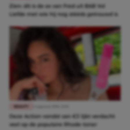
Zien: dít is de ex van Fred uit B&B Vol
Liefde met wie hij nog stééds getrouwd is
BEAUTY
3 augustus 2026, 15:02
Deze Action-vondst van €3 lijkt verdacht
veel op de populaire Rhode-toner