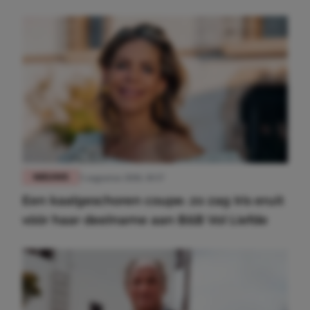
Meest gelezen
NIEUWS
5 augustus 2026, 10:37
Een kaalgeschoren coupe: zo zag Iris eruit
vóór haar deelname aan B&B Vol Liefde