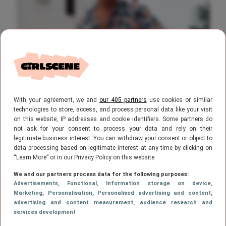
NIEUWS
4 augustus 2026, 10:43
Levensgevaarlijk: Fred uit B&B Vol Liefde
With your agreement, we and
our 405 partners
use cookies or similar
was eerder te zien in dít tv-programma
technologies to store, access, and process personal data like your visit
on this website, IP addresses and cookie identifiers. Some partners do
not ask for your consent to process your data and rely on their
legitimate business interest. You can withdraw your consent or object to
data processing based on legitimate interest at any time by clicking on
“Learn More” or in our Privacy Policy on this website.
We and our partners process data for the following purposes:
Advertisements
, Functional
, Information storage on device
,
Marketing
, Personalisation
, Personalised advertising and content,
advertising and content measurement, audience research and
services development