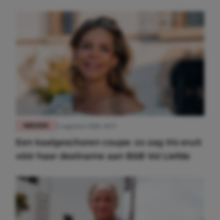
Meest gelezen
NIEUWS
5 augustus 2026, 10:37
Een kaalgeschoren coupe: zo zag Iris eruit
vóór haar deelname aan B&B Vol Liefde