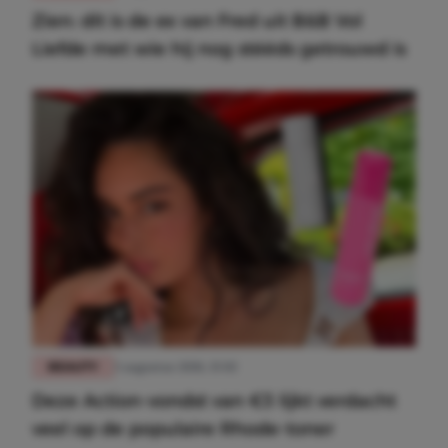
Zien: dít is de ex van Fred uit B&B Vol
Liefde met wie hij nog stééds getrouwd is
BEAUTY
3 augustus 2026, 15:02
Deze Action-vondst van €3 lijkt verdacht
veel op de populaire Rhode-toner