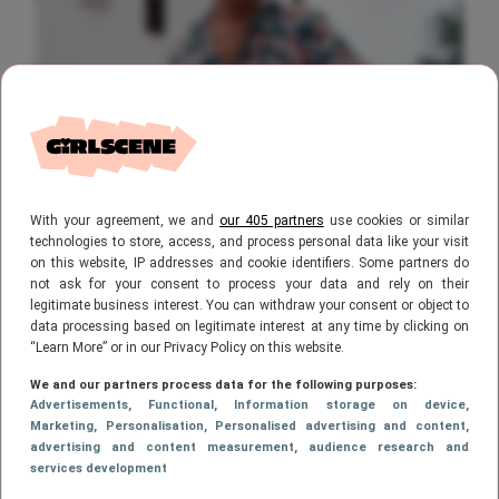
NIEUWS
4 augustus 2026, 10:43
Levensgevaarlijk: Fred uit B&B Vol Liefde
With your agreement, we and
our 405 partners
use cookies or similar
was eerder te zien in dít tv-programma
technologies to store, access, and process personal data like your visit
on this website, IP addresses and cookie identifiers. Some partners do
not ask for your consent to process your data and rely on their
legitimate business interest. You can withdraw your consent or object to
data processing based on legitimate interest at any time by clicking on
“Learn More” or in our Privacy Policy on this website.
We and our partners process data for the following purposes:
Advertisements
, Functional
, Information storage on device
,
Marketing
, Personalisation
, Personalised advertising and content,
advertising and content measurement, audience research and
services development