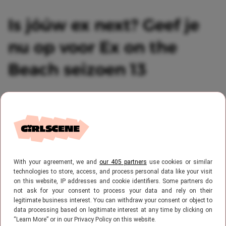
Is jóúw ex next? Geef je
nu op voor Ex on the
Beach seizoen 13
Senait Haile
5 augustus 2026, 12:55
3 min. leestijd
Het is zover: Ex on the Beach: Double Dutch gaat
With your agreement, we and
our 405 partners
use cookies or similar
weer op zoek naar nieuwe singles! Terwijl wij nog
technologies to store, access, and process personal data like your visit
bijkomen van alle chaos van het afgelopen
on this website, IP addresses and cookie identifiers. Some partners do
not ask for your consent to process your data and rely on their
seizoen, droppen de makers het nieuws dat jij je
legitimate business interest. You can withdraw your consent or object to
nú kunt opgeven voor het nieuwe seizoen.
data processing based on legitimate interest at any time by clicking on
“Learn More” or in our Privacy Policy on this website.