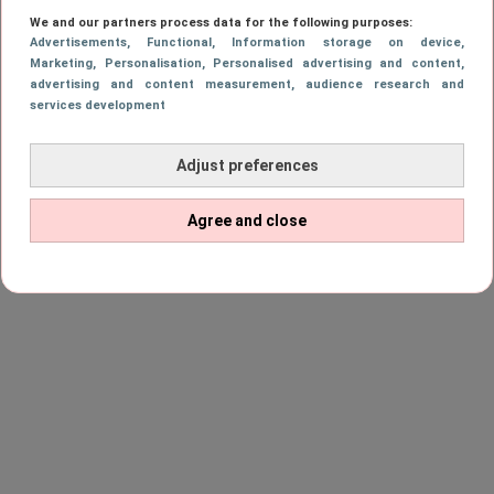
onbeheersbaar geheim met zich mee: ze
We and our partners process data for the following purposes:
heeft de dwangmatige drang om menselijk
Advertisements
, Functional
, Information storage on device
,
Marketing
, Personalisation
, Personalised advertising and content,
vlees te eten. Zodra haar vader haar op
advertising and content measurement, audience research and
achttienjarige leeftijd verlaat omdat hij het
services development
niet meer aan kan, staat Maren er helemaal
Adjust preferences
alleen voor.
Agree and close