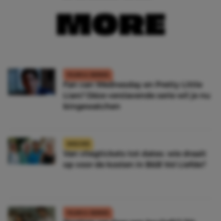
MORE
FILMS & SERIES
Fan van Wednesday en Pretty Little
Liars? Déze verslavende serie wil je nu
bingewatchen
NIEUWS
Van vliegtickets tot dates: wie draait
op voor de kosten in B&B Vol Liefde?
FILMS & SERIES