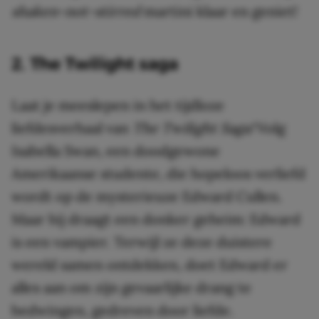
shaken-not-stirred
martini klaar en geniet!
2. The Twilight saga
Laat je meeslepen in het tijdloze
liefdesverhaal van
The Twilight Saga!
Volg
Isabella Swan, een doodgewone
Amerikaanse studente, die hopeloos verliefd
wordt op de mysterieuze Edward Cullen.
Maar hij draagt een donker geheim: Edward
is een vampier. Terwijl ze deze duistere
wereld samen ontdekken, doet Edward er
alles aan om zijn gevaarlijke drang te
bedwingen, gedreven door liefde.