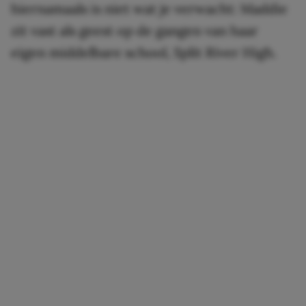
hiernamaals is niet wat je verwacht: Maddie
zit vast als geest op de gangen van haar
eigen middelbare school, Split River High.