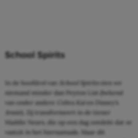
School Spirits
In de hoofdrol van
School Spirits
zien we
niemand minder dan Peyton List (bekend
van onder andere
Cobra Kai
en Disney’s
Jessie
). Zij transformeert in de tiener
Maddie Nears, die op een dag ontdekt dat ze
vastzit in het hiernamaals. Maar dít