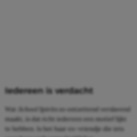
Iedereen is verdacht
Wat
School Spirits
zo ontzettend verslavend
maakt, is dat écht iedereen een motief lijkt
te hebben. Is het haar ex-vriendje die iets