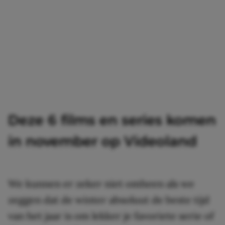
Deze 6 films en series komen
in november op Videoland
We kunnen er zeker niet omheen als we
zeggen dat de winter absoluut de beste tijd
van het jaar is om lekker je favoriete serie of