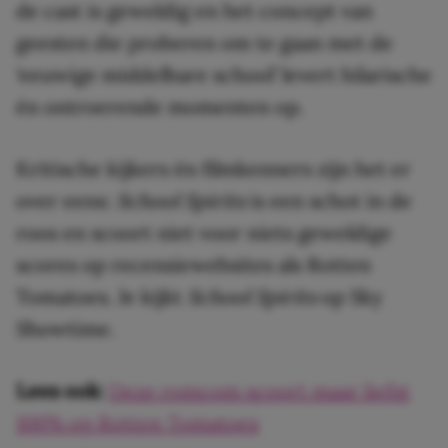
de cast is geweldig en het concept van
geesten die proberen om te gaan met de
‘eeuwige middelbare school’ levert hilarische
én ontroerende momenten op.
Kritische kijkers én filmkenners zijn het er
over eens:
School Spirits
is een schot in de
roos en scoort niet voor niets geweldige
scores op recensiewebsites als Rotten
Tomatoes. Je kijkt
School Spirits
op Sky
Showtime.
Lees ook:
Deze romcom scoort maar liefst
100% op Rotten Tomatoes