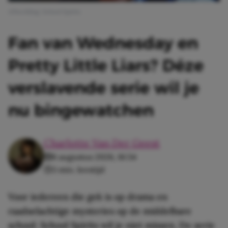
Afbeelding: School Spirits
Fan van Wednesday en
Pretty Little Liars? Déze
verslavende serie wil je
nu bingewatchen
Charlotte Van Der Geest
8 augustus 2026, 16:34
3 min. leestijd
Voor iedereen die gek is op drama en
raadselachtige mysteries op de middelbare
school: School Spirits wil je niet missen. De serie