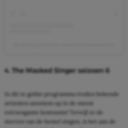
Een bericht gedeeld door Videoland (@videolandonline)
4. The Masked Singer seizoen 6
In dit te gekke programma treden bekende
artiesten anoniem op in de meest
extravagante kostuums! Terwijl ze de
sterren van de hemel zingen, is het aan de