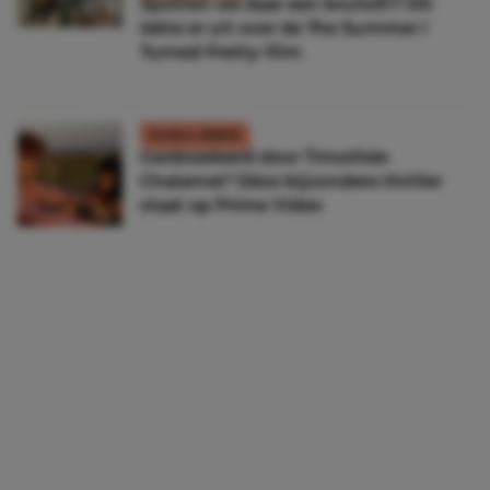
Spotten we daar een bruiloft?! Dít
lekte er uit over de The Summer I
Turned Pretty-film
FILMS & SERIES
Geobsedeerd door Timothée
Chalamet? Déze bijzondere thriller
staat op Prime Video