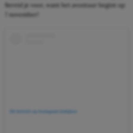
Bereid je voor, want het avontuur begint op
7 november!
Dit bericht op Instagram bekijken