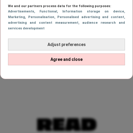
We and our partners process data for the following purposes:
Advertisements
, Functional
, Information storage on device
,
Ryel Woning
Marketing
, Personalisation
, Personalised advertising and content,
advertising and content measurement, audience research and
Ryel heeft een vlotte babbel én een enorme passie voor de
services development
wereld van beauty en lifestyle. Ze spot modetrends nog
voordat ze viral gaan en test de nieuwste skincare en make-
up het liefst meteen uit. Met haar vlotte schrijfstijl praat ze
Adjust preferences
je dagelijks bij over alles wat je móét weten!
Alle artikelen van Ryel Woning
Agree and close
READ