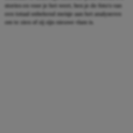
stories en voor je het weet, ben je de foto's van
een totaal onbekend meisje aan het analyseren
om te zien of zij zijn nieuwe vlam is.