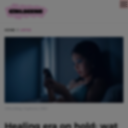
Direct naar content
HOME
LIEFDE
Afbeelding: Euphoria | HBO
Healing era on hold: wat