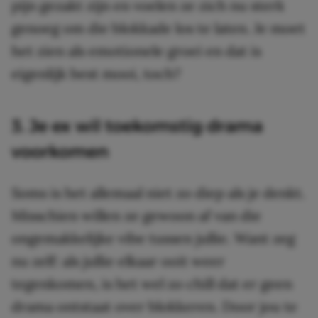
pijn gezakt zijn en voelen ze zich nu sterk
genoeg om die blokkade los te laten. Je moet
het zien als emotionele groei en dat is
eigenlijk best mooi, toch?
3. Je ex wil toekomstig drama
voorkomen
Soms is het allemaal niet zo diep als je denkt.
Misschien willen ze gewoon af van die
ongemakkelijke vibe tussen jullie. Want zeg
nu zelf: als jullie elkaar ooit weer
tegenkomen, is het wel zo chill dat er geen
drama ontstaat over blokkeren. Door jou te