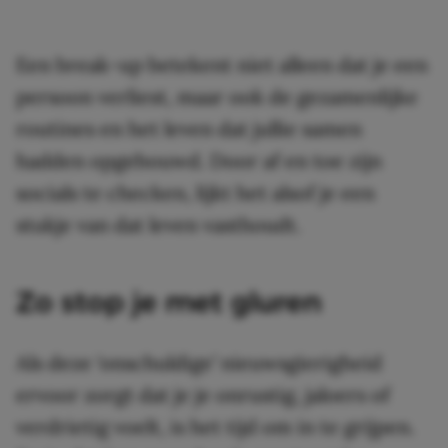
Een break-up betekent niet alleen dat je een
persoon verliest, maar ook de gezamenlijke
routines en het leven dat jullie samen
hadden opgebouwd. Door af en toe zijn
socials te checken, lijkt het alsof je een
stukje van dat leven vasthoudt.
Zo stop je met gluren
Als deze ‘onschuldige’ nieuwsgierigheid
ervoor zorgt dat je je onrustig, jaloers of
verdrietig voelt, is het tijd om in te grijpen.