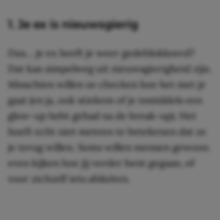
1. Je ex is nieuwsgierig
Dus… je ex heeft je weer gedeblokkeerd?
Dat kan simpelweg uit nieuwsgierigheid zijn.
Misschien willen ze checken hoe het met je
gaat (en ja, ook stiekem of je inmiddels een
glow-up hebt gehad na de break-up). Het
hoeft echt niet meteen te betekenen dat ze
je terug willen. Soms willen mensen gewoon
even kijken hoe jij verder bent gegaan, of
voor zichzelf iets afsluiten.