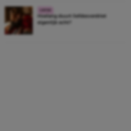
LIEFDE
Hoelang duurt liefdesverdriet
eigenlijk echt?