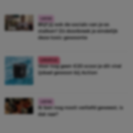
LIEFDE
Blijf jij ook de socials van je ex
stalken? Zó doorbreek je eindelijk
deze toxic gewoonte
LIFESTYLE
Voor nog geen €20 scoor je dit viral
ijsbad gewoon bij Action
LIEFDE
Ik ben nog nooit verliefd geweest, is
dat raar?