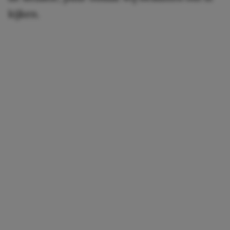
kijken.