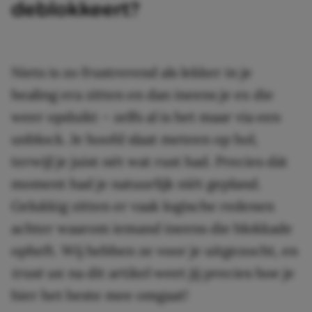
deblokkeert?
Niets is zo frustrerend als lekker in je
healing era zitten en dan ineens je ex die
weer opduikt – zelfs al is het maar via een
unblock. Je hoofd slaat meteen op hol,
terwijl je juist nét wat rust had. Precies dát
moment had je natuurlijk níét gepland.
Gelukkig zitten er vaak logische redenen
achter waarom iemand ineens die blokkade
opheft. Wij hebben ze voor je uitgezocht, en
trust us
: na dit artikel weet jij precies hoe je
hier het beste mee omgaat!