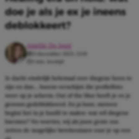
doe je als je ex je ineens
deblokkeert?
Amélie De Jong
13 december 2025, 13:01
3 min. leestijd
Je dacht eindelijk helemaal over diegene heen te
zijn en dan… Ineens verschijnt die profielfoto
weer op je scherm. Out of the blue heeft je ex je
gewoon gedeblokkeerd. En ja hoor, meteen
begint het in je hoofd te malen: wat wil diegene
hiermee? No worries, wij als jouw grote zus
zetten de mogelijke betekenissen voor je op een
rij.