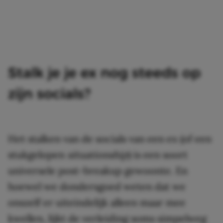
Stalk je je ex nog steeds op
zijn socials?
Het stalken van de socials van een ex (of een
stukgelopen
situationship
) is een soort
universele post-breakup gewoonte. En
hoewel we dondersgoed weten dat we
onszelf er uiteindelijk alleen maar mee
kwellen, lijkt de verleiding soms simpelweg