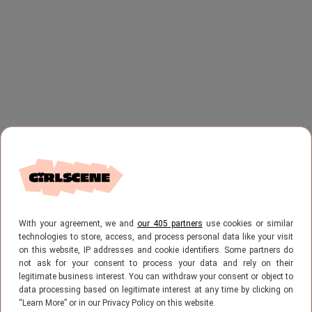
School Spirits
With your agreement, we and
our 405 partners
use cookies or similar
technologies to store, access, and process personal data like your visit
on this website, IP addresses and cookie identifiers. Some partners do
not ask for your consent to process your data and rely on their
legitimate business interest. You can withdraw your consent or object to
In de hoofdrol van
School Spirits
zien we
data processing based on legitimate interest at any time by clicking on
“Learn More” or in our Privacy Policy on this website.
niemand minder dan Peyton List (bekend