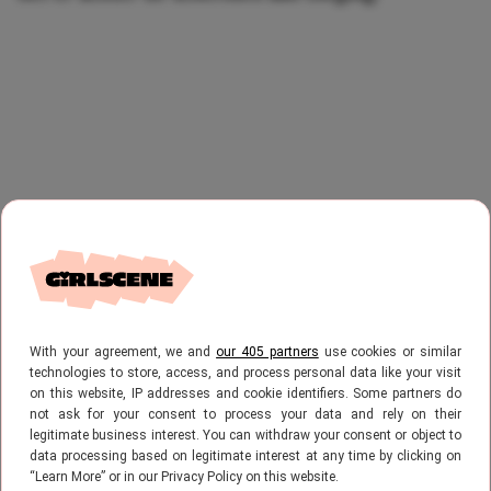
With your agreement, we and
our 405 partners
use cookies or similar
technologies to store, access, and process personal data like your visit
on this website, IP addresses and cookie identifiers. Some partners do
not ask for your consent to process your data and rely on their
legitimate business interest. You can withdraw your consent or object to
data processing based on legitimate interest at any time by clicking on
“Learn More” or in our Privacy Policy on this website.