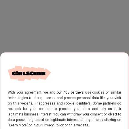
With your agreement, we and
our 405 partners
use cookies or similar
technologies to store, access, and process personal data like your visit
on this website, IP addresses and cookie identifiers. Some partners do
School Spirits
not ask for your consent to process your data and rely on their
legitimate business interest. You can withdraw your consent or object to
data processing based on legitimate interest at any time by clicking on
“Learn More” or in our Privacy Policy on this website.