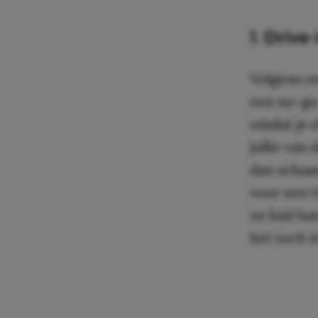
1. Drive
Volgens on
een no-go.
omdat je e
jullie van
dan schaam
voor een t
zo luid ka
het toch i