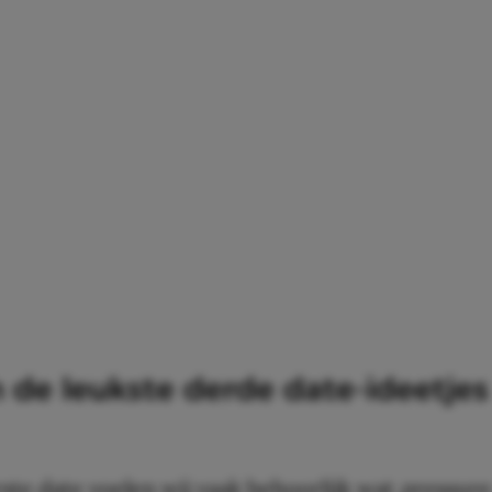
jn de leukste derde date-ideetjes
rste date voelen wij vaak behoorlijk wat
pressure