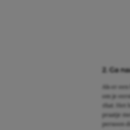
2. Ga na
Als er een
om je eer
that
. Het 
praatje me
persoon di