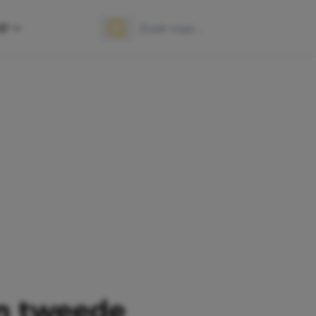
OP
Zoek naar:
Zoeken
en tweede