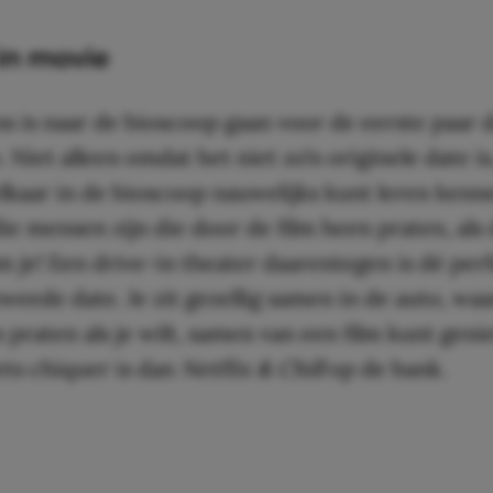
-in movie
s is naar de bioscoop gaan voor de eerste paar 
 Niet alleen omdat het niet zo’n originele date i
lkaar in de bioscoop nauwelijks kunt leren kenne
 die mensen zijn die door de film heen praten, als d
 je! Een drive-in theater daarentegen is dé per
weede date. Je zit gezellig samen in de auto, wa
n praten als je wilt, samen van een film kunt gen
ets chiquer is dan
Netflix & Chill
op de bank.