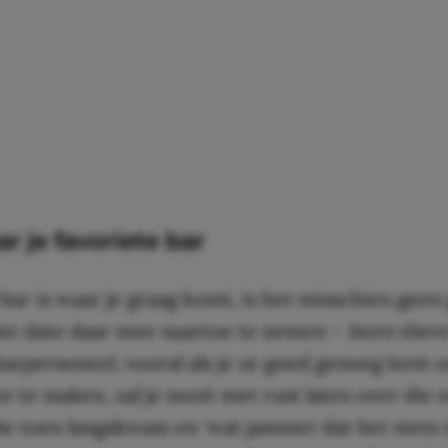
ar je favoriete bar
 bar is waar je graag komt, is het misschien geen
ste date daar mee naartoe te nemen –
been there
barpersoneel, vooral als je ze goed genoeg kent 
e te maken, zal je nooit met rust laten over die 
e toen langskwam en ‘wat jammer dat het niets 