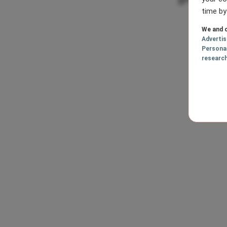
time by
We and o
Adverti
Persona
researc