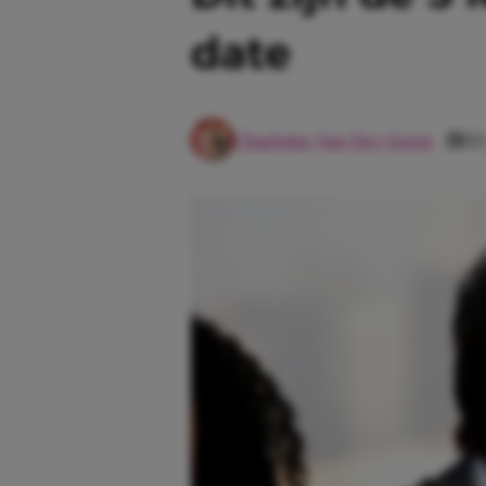
date
Charlotte Van Der Geest
22