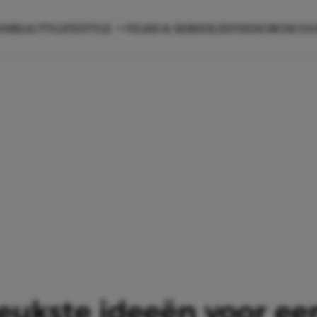
ON
BEAUTY
LIFESTYLE
FILMS & SERIES
LIEFDE
HOROSCO
 leukste ideeën voor e