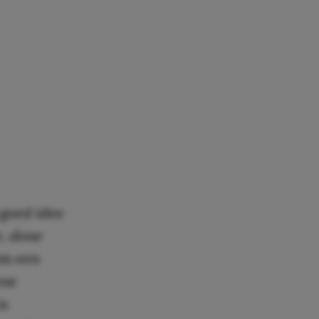
 goed idee
, done
om een
ene
is