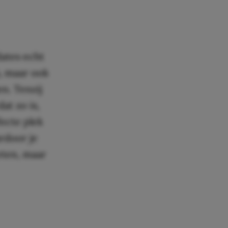
dates echt
s, maar ook
n. Tenzij
at zo is,
fecte plek
ardoor je
ieten, maar