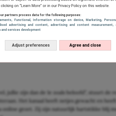
 clicking on “Learn More” or in our Privacy Policy on this website.
ur partners process data for the following purposes:
sements
, Functional
, Information storage on device
, Marketing
, Persona
lised advertising and content, advertising and content measurement, 
h and services development
Adjust preferences
Agree and close
l, jullie zijn dan de 1e zoals beloofd”, stuurt de r
teraan. Het kanaal heeft netjes gewacht en heef
online gezet. Zij zijn natuurlijk hartstikke blij m