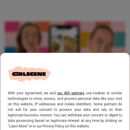
With your agreement, we and
our 405 partners
use cookies or similar
Afbeelding: Instagram @veggilaine
technologies to store, access, and process personal data like your visit
on this website, IP addresses and cookie identifiers. Some partners do
Met deze gratis kookapp
not ask for your consent to process your data and rely on their
legitimate business interest. You can withdraw your consent or object to
data processing based on legitimate interest at any time by clicking on
heb je al je opgeslagen
“Learn More” or in our Privacy Policy on this website.