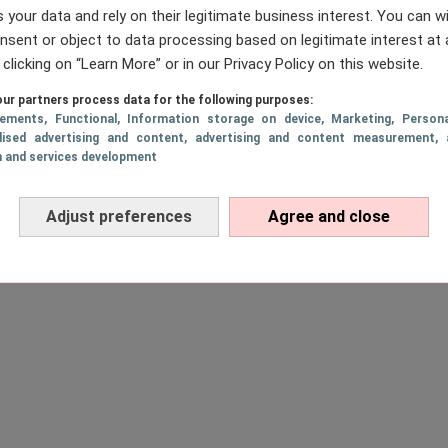
 your data and rely on their legitimate business interest. You can 
Island 2020
nsent or object to data processing based on legitimate interest at 
 clicking on “Learn More” or in our Privacy Policy on this website.
1
…
360
361
362
363
364
…
369
RIGE
PAGE
PAGE
PAGE
Page
PAGE
PAGE
P
ur partners process data for the following purposes:
sements
, Functional
, Information storage on device
, Marketing
, Persona
lised advertising and content, advertising and content measurement, 
h and services development
Adjust preferences
Agree and close