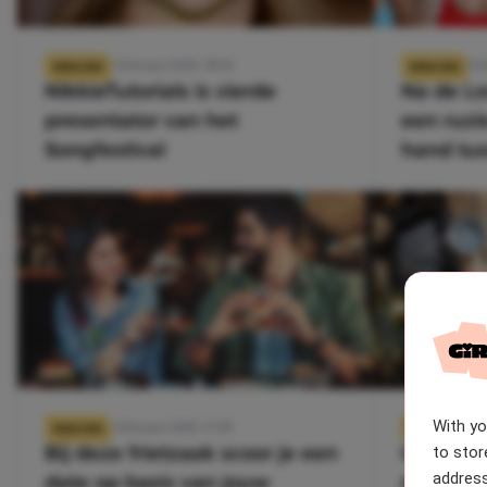
11 februari 2020, 09:15
10 f
NIEUWS
NIEUWS
NikkieTutorials is vierde
Na de Lo
presentator van het
een ruzi
Songfestival
hand tu
With y
6 februari 2020, 17:00
6 fe
NIEUWS
NIEUWS
Bij deze frietzaak scoor je een
In deze 
to stor
address
date op basis van jouw
de Meil