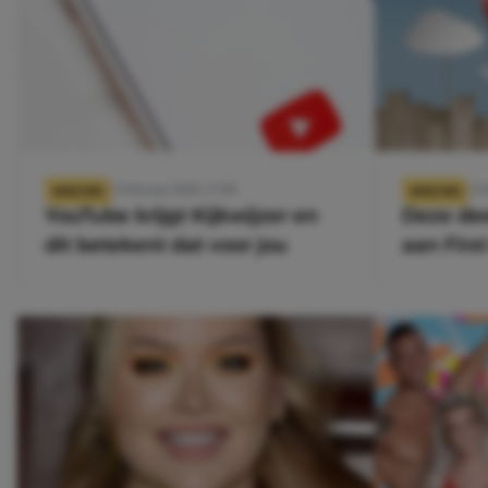
12 februari 2020, 17:00
12 f
NIEUWS
NIEUWS
YouTube krijgt Kijkwijzer en
Deze de
dit betekent dat voor jou
aan Firs