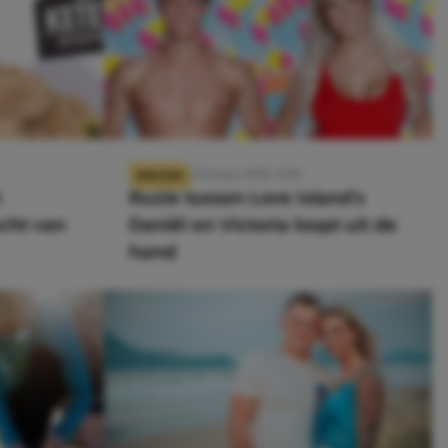
11 februari 2020, 11:00
NIEUWS
t
Ruzie tussen Love Island’s
cht van
Daniël en Victoria loopt uit de
hand