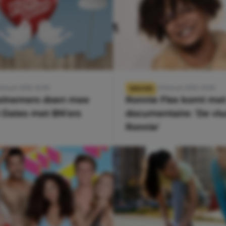
ebruari 2020, 16:00
12 februari 2020, 10:00
NIEUWS
elnemers doen mee
Ronnie Flex komt me
t Dates met BN’ers
documentaire: ‘De vlu
Ronnie’