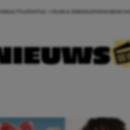
ON
BEAUTY
LIFESTYLE
FILMS & SERIES
LIEFDE
HOROSCO
NIEUWS