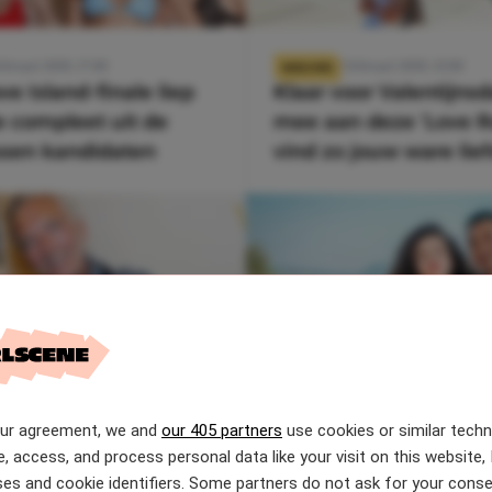
ebruari 2020, 17:00
9 februari 2020, 12:00
NIEUWS
ve Island-finale liep
Klaar voor Valentijns
e compleet uit de
mee aan deze ‘Love R
ssen kandidaten
vind zo jouw ware lie
our agreement, we and
our 405 partners
use cookies or similar tech
bruari 2020, 16:00
6 februari 2020, 15:00
NIEUWS
gigantische villa gaan
Dit zijn de koppels di
e, access, and process personal data like your visit on this website, 
es and cookie identifiers. Some partners do not ask for your conse
andjes wonen
meedoen aan Tempta