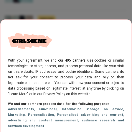
NIEUWS
Snelle wandelaars leven langer dan
mensen die altijd in de weg lopen
With your agreement, we and
our 405 partners
use cookies or similar
NIEUWS
Vanaf deze datum kun je een
technologies to store, access, and process personal data like your visit
on this website, IP addresses and cookie identifiers. Some partners do
Temptation Island-marathon houden
not ask for your consent to process your data and rely on their
legitimate business interest. You can withdraw your consent or object to
data processing based on legitimate interest at any time by clicking on
“Learn More” or in our Privacy Policy on this website.
1
…
358
359
360
361
362
VORIGE
PAGE
PAGE
PAGE
Page
PAGE
PAG
We and our partners process data for the following purposes:
Advertisements
, Functional
, Information storage on device
,
Marketing
, Personalisation
, Personalised advertising and content,
…
369
PAGE
VOLGENDE
advertising and content measurement, audience research and
services development