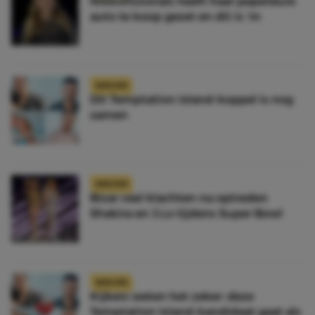
NikkieTutorials heeft haar peperdure
auto te koop gezet en dit is ‘m
NIEUWS
Dit Temptation Island-koppel is nog
samen
NIEUWS
Bizar veel klachten na optreden
Shakira en J.Lo tijdens Super Bowl
NIEUWS
Kijkers weten het zeker: deze
Temptation Island-kandidaat gaat als