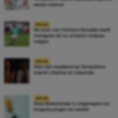
eerste vreemd
NIEUWS
De zoon van Cristiano Ronaldo heeft
Instagram én nu al bijna 1 miljoen
volgers
NIEUWS
Fans zijn woedend op Temptation
Island’s Orpheo en Liessinde
NIEUWS
Deze Nederlander is uitgeroepen tot
knapste jongen ter wereld