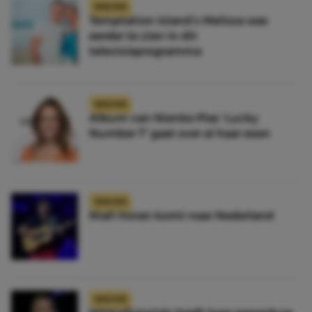
NIEUWS
Temptation Island’s Melissa was
eerder te zien in dit
televisieprogramma
NIEUWS
Album van Nienke Plas ‘Lucky
Number 7’ gaat over al haar exen
NIEUWS
Niall Horan komt naar Nederland
NIEUWS