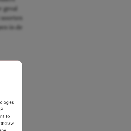
r geval
i soorten
pen in de
nologies
IP
nt to
withdraw
any