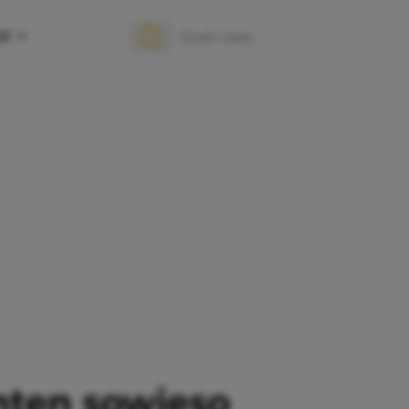
OP
Zoek naar:
Zoeken
nten sowieso