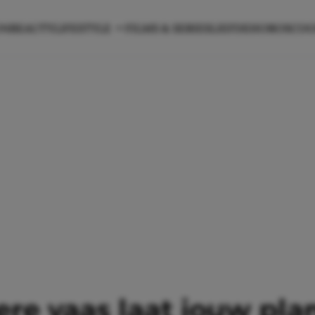
ON
BEAUTY
LIFESTYLE
FILMS & SERIES
LIEFDE
HOROSCO
ere vaas laat jouw pla