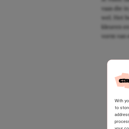
vaas die i
wel. Het b
kleuren en
vorm van 
With y
to stor
address
process
your co