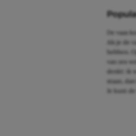
Popula
De vaas ko
Als je de 
hebben. Op
van zes we
denkt: ik 
staan, dan
Je kunt de