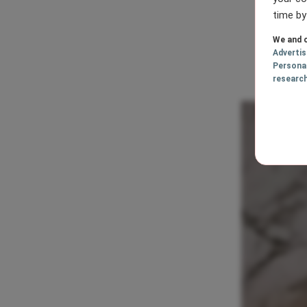
time by
We and o
Adverti
Persona
researc