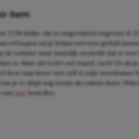
ir item
st 27,50 dollar, dat is omgerekend ongeveer € 23
vaas wil kopen zul je helaas wel even geduld moet
 de website staat namelijk vermeldt dat er een 
ken is. Maar dat is het wel waard, toch? En als j
wil deze vaas liever niet zelf in mijn woonkamer
 kan je er altijd nog eentje als cadeau doen. Hilar
 vaas
hier
bestellen.