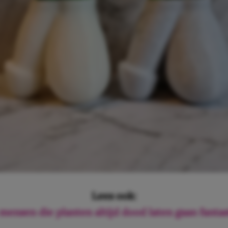
Lees ook:
ensen die planten altijd dood laten gaan fantast