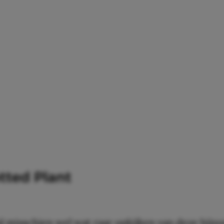
tted Plant
zal misschien wel wat raar opkijken van deze bijz