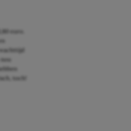
,80 euro.
en
wachttijd
e nou
 hebben
isch, toch!