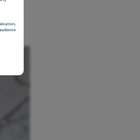
lisation
,
audience