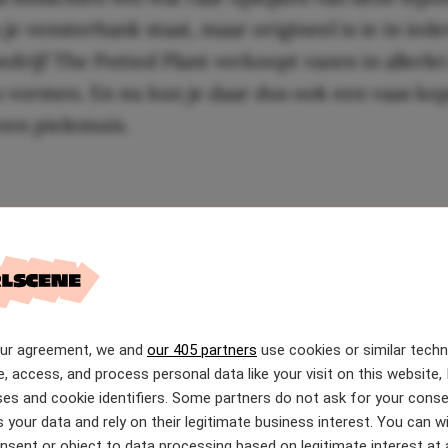
n je vensterbank staat, maar origineel is ie in iede
edrijf The Potted Plant verkoopt vazen in allerle
 vormen. En nu kun je daar dus ook een vaas ko
een pielemuis.
our agreement, we and
our 405 partners
use cookies or similar tech
e, access, and process personal data like your visit on this website, 
es and cookie identifiers. Some partners do not ask for your conse
 your data and rely on their legitimate business interest. You can 
nsent or object to data processing based on legitimate interest at 