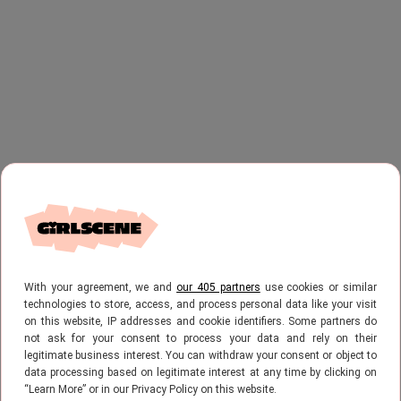
With your agreement, we and
our 405 partners
use cookies or similar
technologies to store, access, and process personal data like your visit
on this website, IP addresses and cookie identifiers. Some partners do
not ask for your consent to process your data and rely on their
legitimate business interest. You can withdraw your consent or object to
data processing based on legitimate interest at any time by clicking on
“Learn More” or in our Privacy Policy on this website.