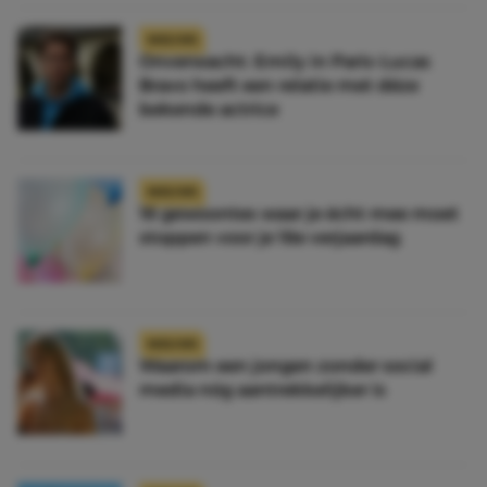
NIEUWS
Onverwacht: Emily in Paris-Lucas
Bravo heeft een relatie met déze
bekende actrice
NIEUWS
18 gewoontes waar je écht mee moet
stoppen voor je 18e verjaardag
NIEUWS
Waarom een jongen zonder social
media nóg aantrekkelijker is