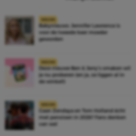
NIEUWS
Babynieuws: Jennifer Lawrence is
voor de tweede keer moeder
geworden
NIEUWS
Deze nieuwe Ben & Jerry’s smaken wil
je nu proberen (en ja, ze liggen al in
de winkel!)
NIEUWS
Gaan Zendaya en Tom Holland écht
met pensioen in 2026? Fans denken
van wel