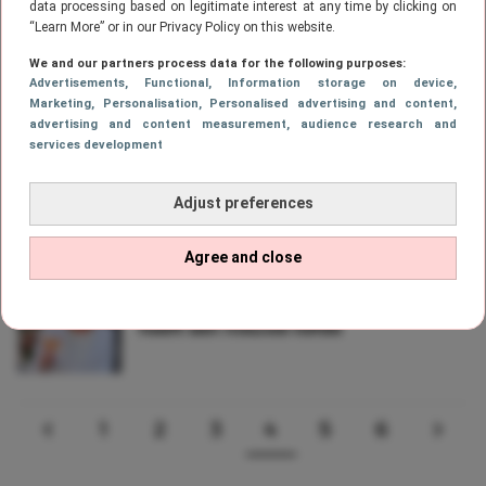
Spill the tea: Eloise van Oranje deelt
data processing based on legitimate interest at any time by clicking on
alles over haar liefdesleven in Open
“Learn More” or in our Privacy Policy on this website.
Casa
We and our partners process data for the following purposes:
Advertisements
, Functional
, Information storage on device
,
Marketing
, Personalisation
, Personalised advertising and content,
advertising and content measurement, audience research and
NIEUWS
services development
Gossip over Winter Vol Liefde-Mike:
‘Week daarvoor was ik nog op zijn
hotelkamer’
Adjust preferences
Agree and close
NIEUWS
Echte Meisjes in de Jungle-Beate
heeft een nieuwe liefde
1
2
3
4
5
6
VORIGE
PAGE
PAGE
PAGE
Page
PAGE
PAGE
VOL