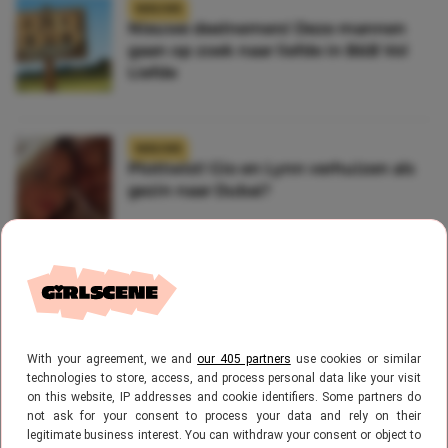
NIEUWS
Nieuwe deelnemers! Deze mannen
gaan op zoek naar liefde in B&B Vol
Liefde
NIEUWS
Plottwist! Gio en Lynn verhuizen als
gezin naar Dubai?
NIEUWS
Shoe candy: deze samenwerking
tussen Crocs en Haribo moét je zien
With your agreement, we and
our 405 partners
use cookies or similar
technologies to store, access, and process personal data like your visit
on this website, IP addresses and cookie identifiers. Some partners do
not ask for your consent to process your data and rely on their
NIEUWS
legitimate business interest. You can withdraw your consent or object to