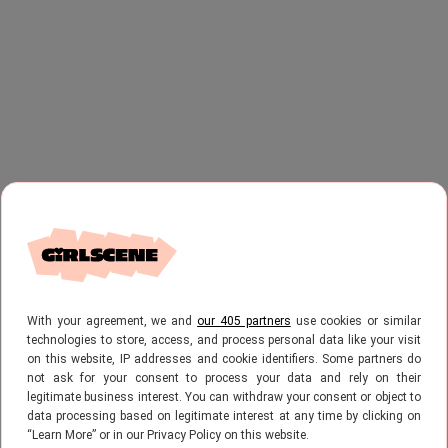
With your agreement, we and
our 405 partners
use cookies or similar
technologies to store, access, and process personal data like your visit
on this website, IP addresses and cookie identifiers. Some partners do
not ask for your consent to process your data and rely on their
legitimate business interest. You can withdraw your consent or object to
data processing based on legitimate interest at any time by clicking on
“Learn More” or in our Privacy Policy on this website.