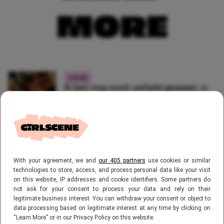
MORE
LIEFDE
Ik ben nog nooit verliefd geweest, is
dat raar?
LIEFDE
Hoelang duurt liefdesverdriet
With your agreement, we and
our 405 partners
use cookies or similar
eigenlijk echt?
technologies to store, access, and process personal data like your visit
on this website, IP addresses and cookie identifiers. Some partners do
not ask for your consent to process your data and rely on their
legitimate business interest. You can withdraw your consent or object to
data processing based on legitimate interest at any time by clicking on
“Learn More” or in our Privacy Policy on this website.
LIEFDE