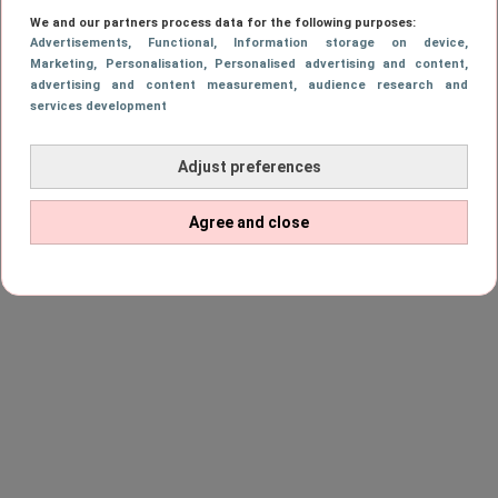
Je relatie een boost geven? Volgens
We and our partners process data for the following purposes:
onderzoek is dít de oplossing
Advertisements
, Functional
, Information storage on device
,
Marketing
, Personalisation
, Personalised advertising and content,
advertising and content measurement, audience research and
services development
LIEFDE
Pijnlijk! Hoe wijs je iemand af via
Adjust preferences
Whatsapp?
Agree and close