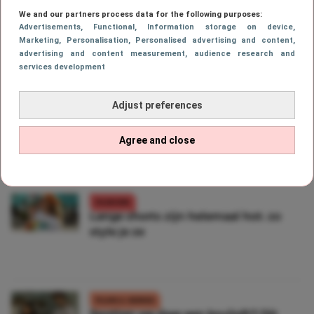
MORE
We and our partners process data for the following purposes:
Advertisements
, Functional
, Information storage on device
,
Marketing
, Personalisation
, Personalised advertising and content,
advertising and content measurement, audience research and
services development
Adjust preferences
FILMS & SERIES
Fan van Wednesday en Pretty Little
Liars? Déze verslavende serie wil je nu
Agree and close
bingewatchen
FASHION
Lange shorts zijn helemaal hot: zo
style je ze
FILMS & SERIES