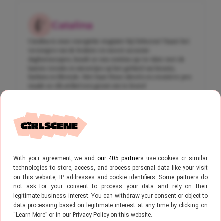
Catalina
Catalina is onze energieke stagiaire bij Girlscene! Naast het
verzorgen van de leukste en meest accurate
daghoroscopen, houdt ze ons continu up-to-date met de
laatste trends en nieuwtjes op het gebied van beauty,
fashion en lifestyle. Met haar frisse ideeën en creatieve pen
maakt ze elk artikel een genot om te lezen!
Alle artikelen van Catalina
With your agreement, we and
our 405 partners
use cookies or similar
technologies to store, access, and process personal data like your visit
on this website, IP addresses and cookie identifiers. Some partners do
not ask for your consent to process your data and rely on their
READ
legitimate business interest. You can withdraw your consent or object to
data processing based on legitimate interest at any time by clicking on
“Learn More” or in our Privacy Policy on this website.