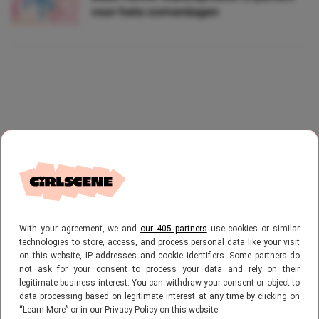
voor hete zomerdagen
With your agreement, we and
our 405 partners
use cookies or similar
technologies to store, access, and process personal data like your visit
on this website, IP addresses and cookie identifiers. Some partners do
not ask for your consent to process your data and rely on their
legitimate business interest. You can withdraw your consent or object to
data processing based on legitimate interest at any time by clicking on
“Learn More” or in our Privacy Policy on this website.