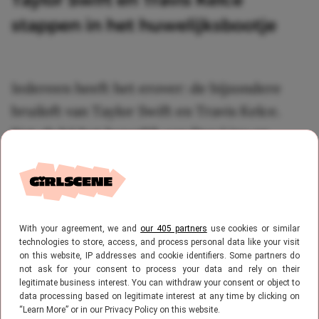
stappen in het huwelijksbootje
Iedereen heeft het erover: de bijzondere
bruiloft van Taylor Swift en Travis Kelce.
Net als bij het huwelijk van Dua Lipa en
Callum Turner willen fans álles weten. Wat
droeg het bruidspaar? Wie stonden er op de
gastenlijst? Hoe zag het feest eruit? En
misschien nog wel de leukste vraag: wat
With your agreement, we and
our 405 partners
use cookies or similar
technologies to store, access, and process personal data like your visit
voor cadeau kregen de bruiloftsgasten van
on this website, IP addresses and cookie identifiers. Some partners do
Taylor Swift en Travis Kelce mee naar huis?
not ask for your consent to process your data and rely on their
legitimate business interest. You can withdraw your consent or object to
Well,
op dat laatste hebben we een
data processing based on legitimate interest at any time by clicking on
“Learn More” or in our Privacy Policy on this website.
antwoord!